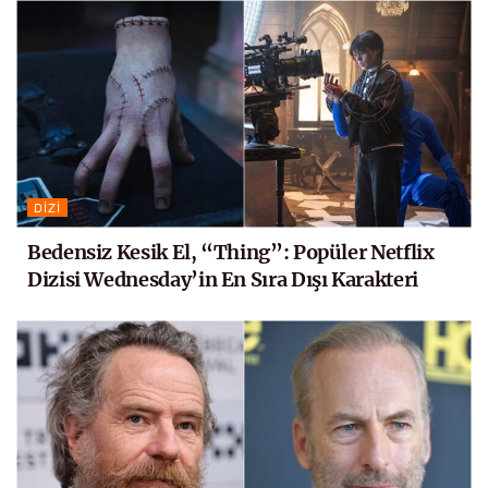
DIZI
Bedensiz Kesik El, “Thing”: Popüler Netflix
Dizisi Wednesday’in En Sıra Dışı Karakteri