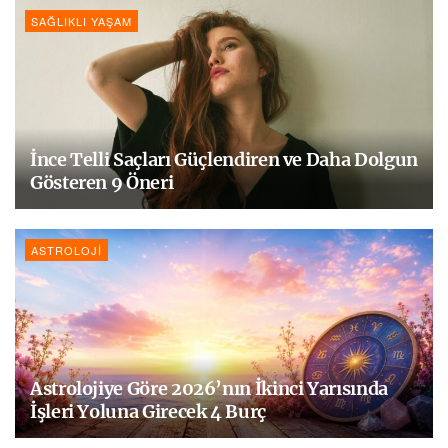
SAĞLIKLI YAŞAM
İnce Telli Saçları Güçlendiren ve Daha Dolgun
Gösteren 9 Öneri
ASTROLOJI
Astrolojiye Göre 2026’nın İkinci Yarısında
İşleri Yoluna Girecek 4 Burç