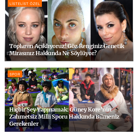
LISTELIST ÖZEL
Toplanın Açıklıyoruz! Göz Renginiz Genetik
Mirasınız Hakkında Ne Söylüyor?
SPOR
Hiçbir Şey Yapmamak: Güney Kore’nin
Zahmetsiz Milli Sporu Hakkında Bilmeniz
Gerekenler