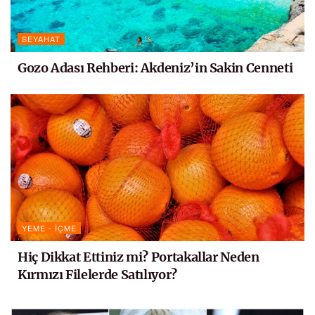
SEYAHAT
Gozo Adası Rehberi: Akdeniz’in Sakin Cenneti
YEME - İÇME
Hiç Dikkat Ettiniz mi? Portakallar Neden
Kırmızı Filelerde Satılıyor?