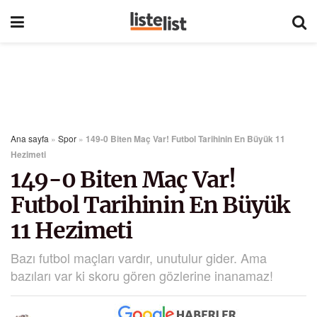
Ana sayfa
»
Spor
»
149-0 Biten Maç Var! Futbol Tarihinin En Büyük 11
Hezimeti
149-0 Biten Maç Var!
Futbol Tarihinin En Büyük
11 Hezimeti
Bazı futbol maçları vardır, unutulur gider. Ama
bazıları var ki skoru gören gözlerine inanamaz!