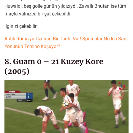
Huwaidi, beş golle günün yıldızıydı. Zavallı Bhutan ise tüm
maçta yalnızca bir şut çekebildi.
İlginizi çekebilir:
Antik Roma’ya Uzanan Bir Tarihi Var! Sporcular Neden Saat
Yönünün Tersine Koşuyor?
8. Guam 0 – 21 Kuzey Kore
(2005)