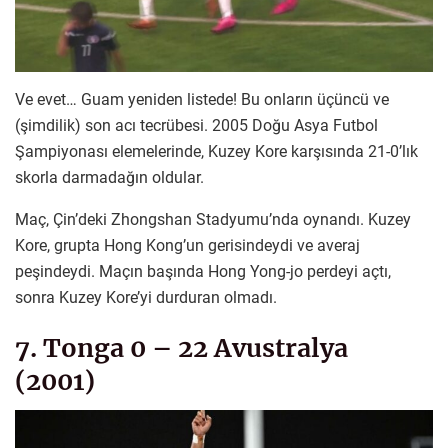
Ve evet… Guam yeniden listede! Bu onların üçüncü ve
(şimdilik) son acı tecrübesi. 2005 Doğu Asya Futbol
Şampiyonası elemelerinde, Kuzey Kore karşısında 21-0’lık
skorla darmadağın oldular.
Maç, Çin’deki Zhongshan Stadyumu’nda oynandı. Kuzey
Kore, grupta Hong Kong’un gerisindeydi ve averaj
peşindeydi. Maçın başında Hong Yong-jo perdeyi açtı,
sonra Kuzey Kore’yi durduran olmadı.
7. Tonga 0 – 22 Avustralya
(2001)