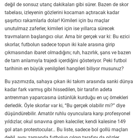
değil de sonsuz utanç dakikaları gibi sürer. Bazen de skor
tabelası, izleyenin gözlerini kocaman açtıracak kadar
şaşırtıcı rakamlarla dolar! Kimileri için bu maçlar
unutulmaz zaferler, kimileri için ise yıllarca sürecek
travmaların başlangıcı olur. Ama bir gerçek var ki: Bu ezici
skorlar, futbolun sadece topun iki kale arasına girip
çıkmasından ibaret olmadığını; ruh, hazırlık, şans ve bazen
de tam anlamıyla trajedi içerdiğini gösteriyor. Peki futbol
tarihinin en büyük yenilgileri hangileri biliyor musunuz?
Bu yazımızda, sahaya çıkan iki takım arasında sanki dünya
kadar fark varmış gibi hissedilen, bir tarafın adeta
antrenman yaparcasına üstünlük kurduğu en uç örnekleri
derledik. Öyle skorlar var ki, “Bu gerçek olabilir mi?” diye
düşündürebilir. Amatör ruhlu oyunculara karşı profesyonel
yıldızlar, okul sınavına giren kaleciler, kendi kalesine 149
gol atan protestocular… Bu liste, sadece bol gollü maçları
değil, aynı zamanda futbolun çılgın tarafını da gözler