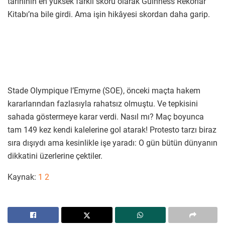
tarihinin en yüksek farklı skoru olarak Guinness Rekorlar
Kitabı’na bile girdi. Ama işin hikâyesi skordan daha garip.
Stade Olympique l’Emyrne (SOE), önceki maçta hakem
kararlarından fazlasıyla rahatsız olmuştu. Ve tepkisini
sahada göstermeye karar verdi. Nasıl mı? Maç boyunca
tam 149 kez kendi kalelerine gol atarak! Protesto tarzı biraz
sıra dışıydı ama kesinlikle işe yaradı: O gün bütün dünyanın
dikkatini üzerlerine çektiler.
Kaynak:
1
2