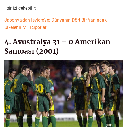
İlginizi çekebilir:
Japonya’dan İsviçre’ye: Dünyanın Dört Bir Yanındaki
Ülkelerin Milli Sporları
4. Avustralya 31 – 0 Amerikan
Samoası (2001)