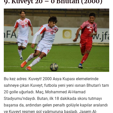
9. Kuveyt 20 – 0 Bhutan (2000)
Bu kez adres: Kuveyt! 2000 Asya Kupası elemelerinde
sahneye çıkan Kuveyt, futbola yeni yeni ısınan Bhutan’ı tam
20 golle uğurladı. Maç, Mohammed Al-Hamad
Stadyumu’ndaydı. Butan, ilk 18 dakikada skoru tutmayı
başarsa da, ardından gelen penaltı golüyle kapılar aralandı
ve Kuveyt resmen gol yağmuruna başladı. Jasem Al-