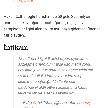
14, 2019
Hakan Çalhanoğlu transferinde 50 gole 200 milyon
maddesini koyduğumu unuttuğum için geçen yıl
şampiyonlar ligini alan takım avrupaya gidemedi finansal
fair playden…
İntikam
12 haftada 17gol 6 asist yapan oyuncuma
sözleşme önerdiğim halde kabul etmiyordu.
6ay kala juventus adama sözleşme teklif etti
ve kabul edildi. Ligde oynadığım rakip
takımın menajerliğini üstlenip sert
müdahaleyi aktif ettim sakatlanana kadar
tekrarladım ve 1 sene sakatladım
— Eyüp Sabri Tabaş (@tabasabri)
January