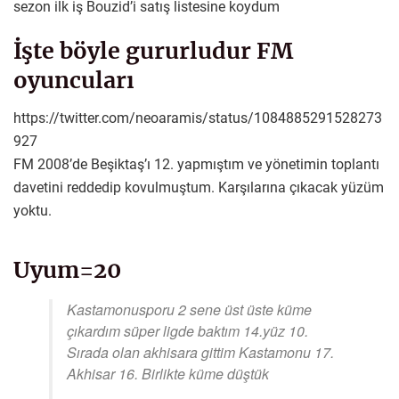
sezon ilk iş Bouzid’i satış listesine koydum
İşte böyle gururludur FM
oyuncuları
https://twitter.com/neoaramis/status/1084885291528273
927
FM 2008’de Beşiktaş’ı 12. yapmıştım ve yönetimin toplantı
davetini reddedip kovulmuştum. Karşılarına çıkacak yüzüm
yoktu.
Uyum=20
Kastamonusporu 2 sene üst üste küme
çıkardım süper ligde baktım 14.yüz 10.
Sırada olan akhisara gittim Kastamonu 17.
Akhisar 16. Birlikte küme düştük