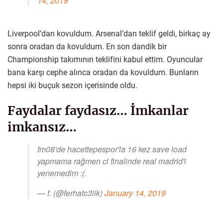
14, 2019
Liverpool’dan kovuldum. Arsenal’dan teklif geldi, birkaç ay
sonra oradan da kovuldum. En son dandik bir
Championship takımının teklifini kabul ettim. Oyuncular
bana karşı cephe alınca oradan da kovuldum. Bunların
hepsi iki buçuk sezon içerisinde oldu.
Faydalar faydasız… İmkanlar
imkansız…
fm08'de hacettepespor'la 16 kez save load
yapmama rağmen cl finalinde real madrid'i
yenemedim :(.
— f. (@ferhatc3lik)
January 14, 2019