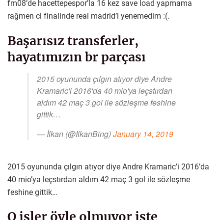
fm08’de hacettepespor’la 16 kez save load yapmama
rağmen cl finalinde real madrid’i yenemedim :(.
Başarısız transferler,
hayatımızın br parçası
2015 oyununda çılgın atıyor diye Andre
Kramaric'i 2016'da 40 mio'ya leçstırdan
aldım 42 maç 3 gol ile sözleşme feshine
gittik…
— İlkan (@IlkanBing)
January 14, 2019
2015 oyununda çılgın atıyor diye Andre Kramaric’i 2016’da
40 mio’ya leçstırdan aldım 42 maç 3 gol ile sözleşme
feshine gittik…
O işler öyle olmuyor işte