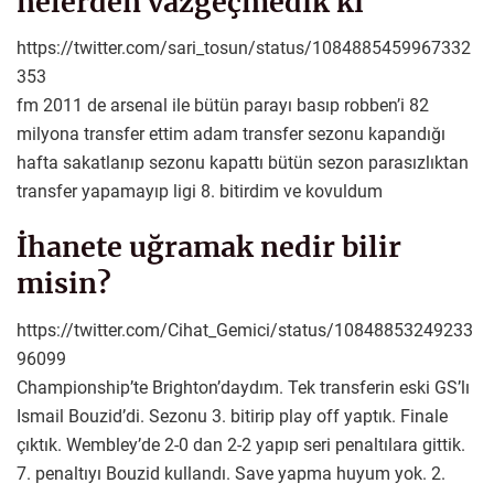
nelerden vazgeçmedik ki
https://twitter.com/sari_tosun/status/1084885459967332
353
fm 2011 de arsenal ile bütün parayı basıp robben’i 82
milyona transfer ettim adam transfer sezonu kapandığı
hafta sakatlanıp sezonu kapattı bütün sezon parasızlıktan
transfer yapamayıp ligi 8. bitirdim ve kovuldum
İhanete uğramak nedir bilir
misin?
https://twitter.com/Cihat_Gemici/status/10848853249233
96099
Championship’te Brighton’daydım. Tek transferin eski GS’lı
Ismail Bouzid’di. Sezonu 3. bitirip play off yaptık. Finale
çıktık. Wembley’de 2-0 dan 2-2 yapıp seri penaltılara gittik.
7. penaltıyı Bouzid kullandı. Save yapma huyum yok. 2.