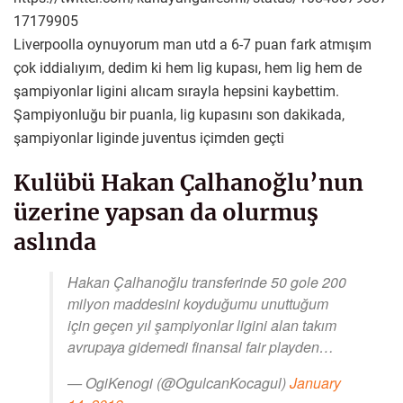
17179905
Liverpoolla oynuyorum man utd a 6-7 puan fark atmışım
çok iddialıyım, dedim ki hem lig kupası, hem lig hem de
şampiyonlar ligini alıcam sırayla hepsini kaybettim.
Şampiyonluğu bir puanla, lig kupasını son dakikada,
şampiyonlar liginde juventus içimden geçti
Kulübü Hakan Çalhanoğlu’nun
üzerine yapsan da olurmuş
aslında
Hakan Çalhanoğlu transferinde 50 gole 200
milyon maddesini koyduğumu unuttuğum
için geçen yıl şampiyonlar ligini alan takım
avrupaya gidemedi finansal fair playden…
— OgiKenogi (@OgulcanKocagul)
January