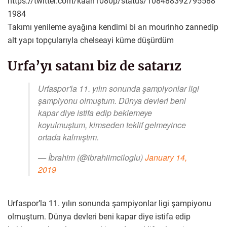
https://twitter.com/kaan1080p/status/108488392795588
1984
Takımı yenileme ayağına kendimi bi an mourinho zannedip
alt yapı topçularıyla chelseayi küme düşürdüm
Urfa’yı satanı biz de satarız
Urfaspor'la 11. yılın sonunda şampiyonlar ligi
şampiyonu olmuştum. Dünya devleri beni
kapar diye istifa edip beklemeye
koyulmuştum, kimseden teklif gelmeyince
ortada kalmıştım.
— İbrahim (@ibrahiimciloglu)
January 14,
2019
Urfaspor’la 11. yılın sonunda şampiyonlar ligi şampiyonu
olmuştum. Dünya devleri beni kapar diye istifa edip