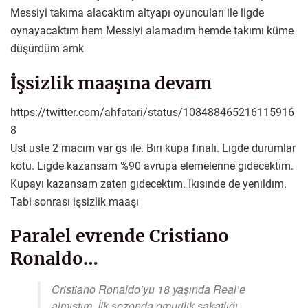
Messiyi takıma alacaktım altyapı oyuncuları ile ligde
oynayacaktım hem Messiyi alamadım hemde takımı küme
düşürdüm amk
İşsizlik maaşına devam
https://twitter.com/ahfatari/status/108488465216115916
8
Ust uste 2 macım var gs ıle. Bırı kupa fınalı. Lıgde durumlar
kotu. Lıgde kazansam %90 avrupa elemelerıne gıdecektım.
Kupayı kazansam zaten gıdecektım. Ikısınde de yenıldım.
Tabi sonrası işsizlik maaşı
Paralel evrende Cristiano
Ronaldo…
Cristiano Ronaldo’yu 18 yaşında Real’e
almıştım..İlk sezonda omurilik sakatlığı