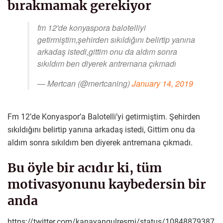
bırakmamak gerekiyor
fm 12'de konyaspora balotelliyi
getirmiştim,şehirden sıkıldığını belirtip yanına
arkadaş istedi,gittim onu da aldım sonra
sıkıldım ben diyerek antremana çıkmadı
— Mertcan (@mertcaning)
January 14, 2019
Fm 12’de Konyaspor’a Balotelli’yi getirmiştim. Şehirden
sıkıldığını belirtip yanına arkadaş istedi, Gittim onu da
aldım sonra sıkıldım ben diyerek antremana çıkmadı.
Bu öyle bir acıdır ki, tüm
motivasyonunu kaybedersin bir
anda
https://twitter.com/kanayangulresmi/status/10848879387