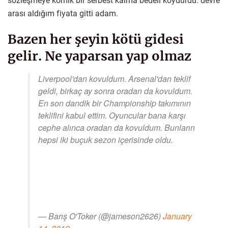
sözleşmeye komik bir serbest kalma bedeli koydurdu. devre
arası aldığım fiyata gitti adam.
Bazen her şeyin kötü gidesi
gelir. Ne yaparsan yap olmaz
Liverpool'dan kovuldum. Arsenal'dan teklif
geldi, birkaç ay sonra oradan da kovuldum.
En son dandik bir Championship takımının
teklifini kabul ettim. Oyuncular bana karşı
cephe alınca oradan da kovuldum. Bunların
hepsi iki buçuk sezon içerisinde oldu.
— Barış O'Toker (@jameson2626)
January