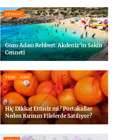
SEYAHAT
Gozo Adası Rehberi: Akdeniz’in Sakin
Cenneti
YEME - İÇME
Hiç Dikkat Ettiniz mi? Portakallar
Neden Kırmızı Filelerde Satılıyor?