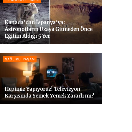
Kanada’dan İspanya’ya:
Astronotların Uzaya Gitmeden Önce
Eğitim Aldığı 5 Yer
SAĞLIKLI YAŞAM
Hepimiz Yapıyoruz! Televizyon
Karşısında Yemek Yemek Zararlı mı?