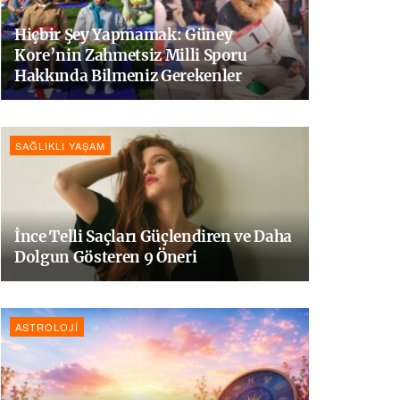
Hiçbir Şey Yapmamak: Güney
Kore’nin Zahmetsiz Milli Sporu
Hakkında Bilmeniz Gerekenler
SAĞLIKLI YAŞAM
İnce Telli Saçları Güçlendiren ve Daha
Dolgun Gösteren 9 Öneri
ASTROLOJI