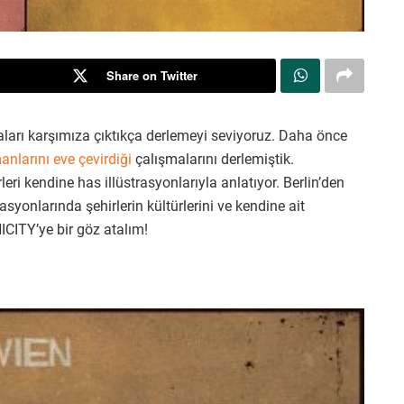
Share on Twitter
aları karşımıza çıktıkça derlemeyi seviyoruz. Daha önce
nlarını eve çevirdiği
çalışmalarını derlemiştik.
eri kendine has illüstrasyonlarıyla anlatıyor. Berlin’den
asyonlarında şehirlerin kültürlerini ve kendine ait
CITY’ye bir göz atalım!