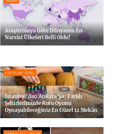
YAŞAM
Araştırmaya Göre Dünyanın En
Narsist Ülkeleri Belli Oldu!
LISTELIST ÖZEL
İstanbul’dan Ankara’ya: Farklı
Şehirlerimizde Kutu Oyunu
Oynayabileceğiniz En Güzel 12 Mekân
TEKNOLOJI - BILIM