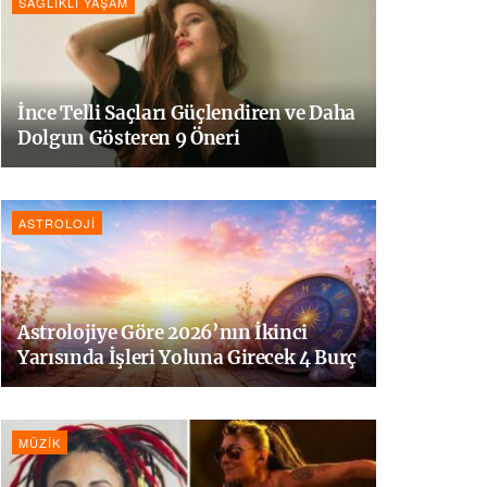
SAĞLIKLI YAŞAM
İnce Telli Saçları Güçlendiren ve Daha
Dolgun Gösteren 9 Öneri
ASTROLOJI
Astrolojiye Göre 2026’nın İkinci
Yarısında İşleri Yoluna Girecek 4 Burç
MÜZIK