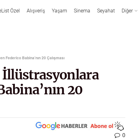
eList Özel
Alışveriş
Yaşam
Sinema
Seyahat
Diğer
iren Federico Babina’nın 20 Çalışması
 İllüstrasyonlara
 Babina’nın 20
0