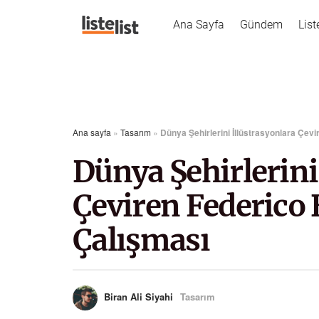
Ana Sayfa
Gündem
List
Ana sayfa
»
Tasarım
»
Dünya Şehirlerini İllüstrasyonlara Çev
Dünya Şehirlerini
Çeviren Federico
Çalışması
Biran Ali Siyahi
Tasarım