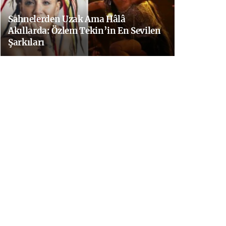
Sahnelerden Uzak Ama Hâlâ
Akıllarda: Özlem Tekin’in En Sevilen
Şarkıları