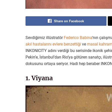
Share on Facebook
Sevdiğimiz illüstratör
Federico Babina
‘nın çalışm
akıl hastalarını evlere benzettiği
ve
masal kahrama
INKONICITY adını verdiği bu serisinde ikonik şehirl
Pekin’e, İstanbul’dan Rio’ya götüren sanatçı, ilüstr
dokusunu ortaya seriyor. Hadi hep beraber INKONI
1. Viyana