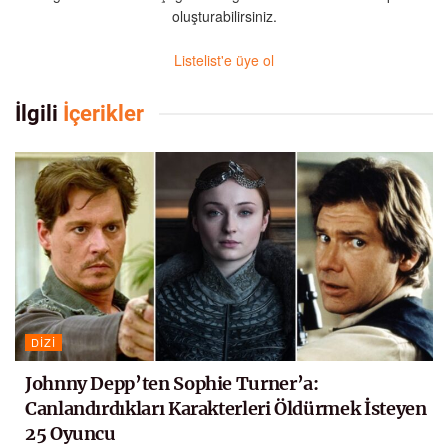
oluşturabilirsiniz.
Listelist'e üye ol
İlgili
İçerikler
DIZI
Johnny Depp’ten Sophie Turner’a:
Canlandırdıkları Karakterleri Öldürmek İsteyen
25 Oyuncu