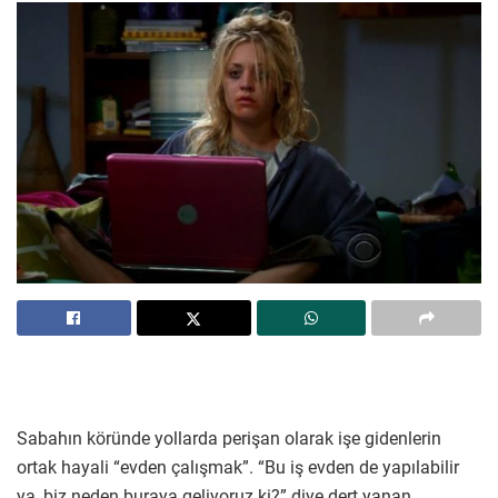
Sabahın köründe yollarda perişan olarak işe gidenlerin
ortak hayali “evden çalışmak”. “Bu iş evden de yapılabilir
ya, biz neden buraya geliyoruz ki?” diye dert yanan