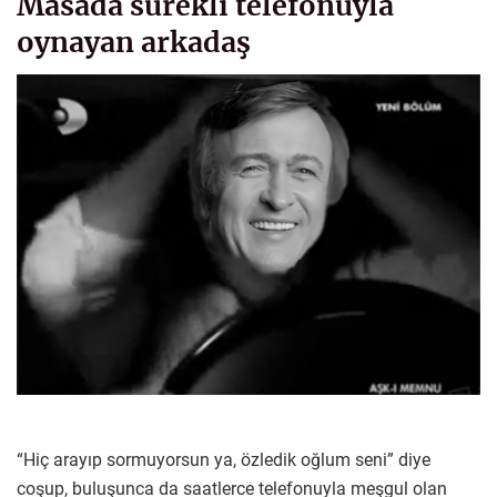
Masada sürekli telefonuyla
oynayan arkadaş
“Hiç arayıp sormuyorsun ya, özledik oğlum seni” diye
coşup, buluşunca da saatlerce telefonuyla meşgul olan