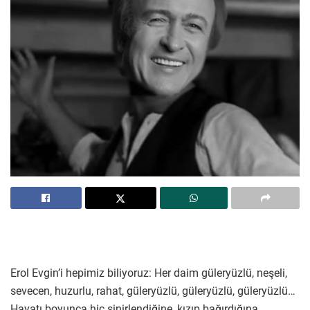
Erol Evgin’i hepimiz biliyoruz: Her daim güleryüzlü, neşeli,
sevecen, huzurlu, rahat, güleryüzlü, güleryüzlü, güleryüzlü…
Hayatı boyunca hiç sinirlendiğine, kızıp bağırdığına