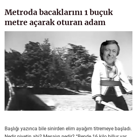
Metroda bacaklarını 1 buçuk
metre açarak oturan adam
Başlığı yazınca bile sinirden elim ayağım titremeye başladı.
Nedir niyetin abi? Mesajın nedir? “Bende 16 kilo billur var,