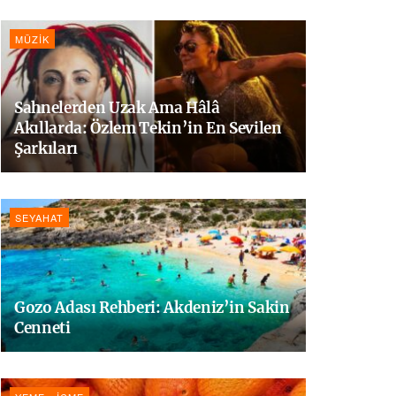
MÜZIK
Sahnelerden Uzak Ama Hâlâ
Akıllarda: Özlem Tekin’in En Sevilen
Şarkıları
SEYAHAT
Gozo Adası Rehberi: Akdeniz’in Sakin
Cenneti