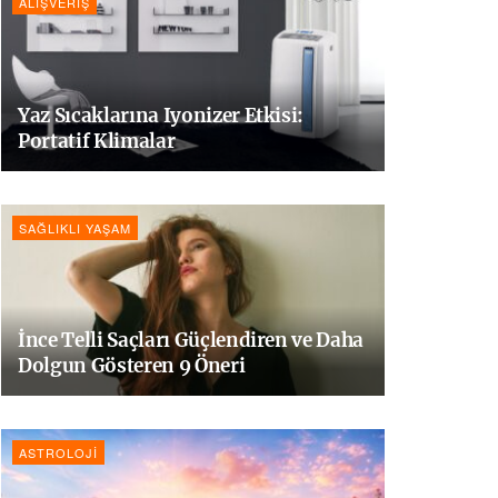
ALIŞVERIŞ
Yaz Sıcaklarına Iyonizer Etkisi:
Portatif Klimalar
SAĞLIKLI YAŞAM
İnce Telli Saçları Güçlendiren ve Daha
Dolgun Gösteren 9 Öneri
ASTROLOJI