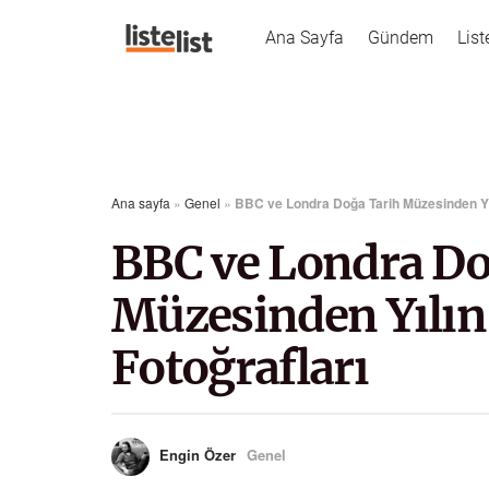
Ana Sayfa
Gündem
List
Ana sayfa
»
Genel
»
BBC ve Londra Doğa Tarih Müzesinden Yıl
BBC ve Londra Do
Müzesinden Yılın
Fotoğrafları
Engin Özer
Genel