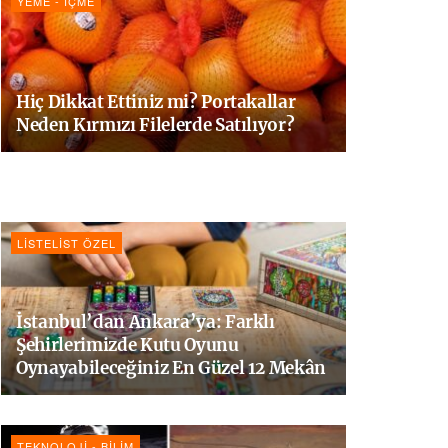
YEME - İÇME
Hiç Dikkat Ettiniz mi? Portakallar
Neden Kırmızı Filelerde Satılıyor?
LISTELIST ÖZEL
İstanbul’dan Ankara’ya: Farklı
Şehirlerimizde Kutu Oyunu
Oynayabileceğiniz En Güzel 12 Mekân
TEKNOLOJI - BILIM