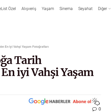
eList Özel
Alışveriş
Yaşam
Sinema
Seyahat
Diğer
ın En iyi Vahşi Yaşam Fotoğrafları
ğa Tarih
 En iyi Vahşi Yaşam
0