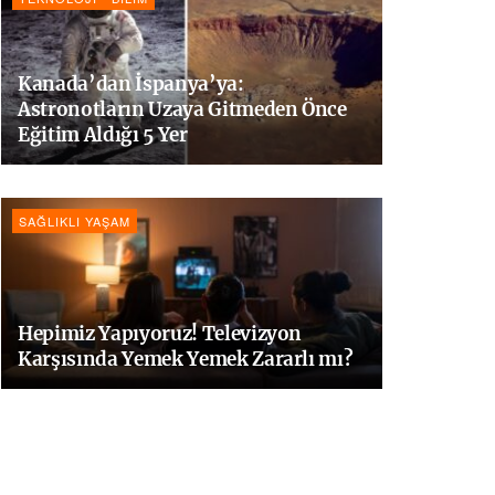
Kanada’dan İspanya’ya:
Astronotların Uzaya Gitmeden Önce
Eğitim Aldığı 5 Yer
SAĞLIKLI YAŞAM
Hepimiz Yapıyoruz! Televizyon
Karşısında Yemek Yemek Zararlı mı?