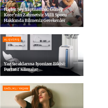
Hiçbir Şey Yapmamak: Güney
Kore’nin Zahmetsiz Milli Sporu
Hakkında Bilmeniz Gerekenler
ALIŞVERIŞ
Yaz Sıcaklarına Iyonizer Etkisi:
Portatif Klimalar
SAĞLIKLI YAŞAM