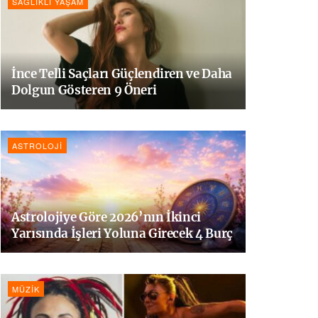
SAĞLIKLI YAŞAM
İnce Telli Saçları Güçlendiren ve Daha
Dolgun Gösteren 9 Öneri
ASTROLOJI
Astrolojiye Göre 2026’nın İkinci
Yarısında İşleri Yoluna Girecek 4 Burç
MÜZIK