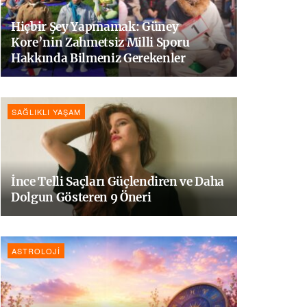
Hiçbir Şey Yapmamak: Güney
Kore’nin Zahmetsiz Milli Sporu
Hakkında Bilmeniz Gerekenler
SAĞLIKLI YAŞAM
İnce Telli Saçları Güçlendiren ve Daha
Dolgun Gösteren 9 Öneri
ASTROLOJI