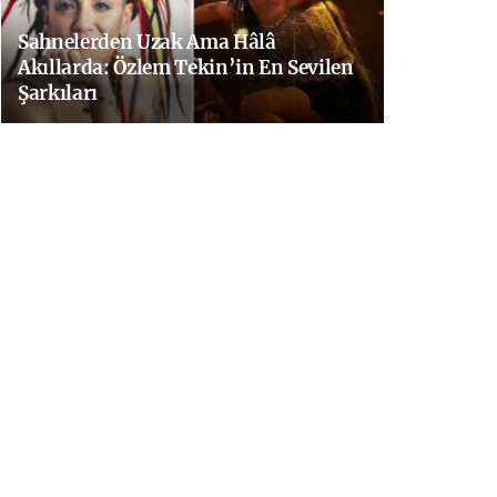
Sahnelerden Uzak Ama Hâlâ
Akıllarda: Özlem Tekin’in En Sevilen
Şarkıları