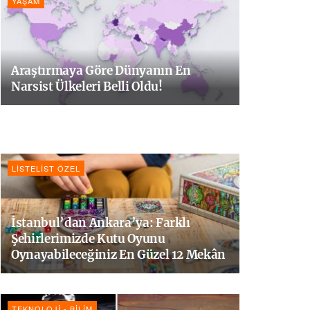
YAŞAM
Araştırmaya Göre Dünyanın En
Narsist Ülkeleri Belli Oldu!
LISTELIST ÖZEL
İstanbul’dan Ankara’ya: Farklı
Şehirlerimizde Kutu Oyunu
Oynayabileceğiniz En Güzel 12 Mekân
TEKNOLOJI - BILIM