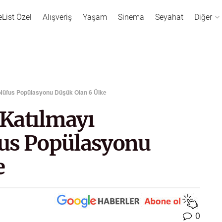
eList Özel
Alışveriş
Yaşam
Sinema
Seyahat
Diğer
Nüfus Popülasyonu Düşük Olan 6 Ülke
Katılmayı
fus Popülasyonu
e
0