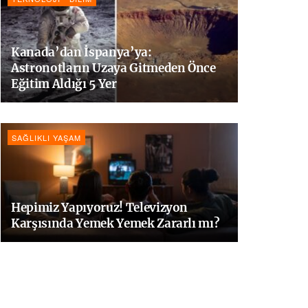
Kanada’dan İspanya’ya:
Astronotların Uzaya Gitmeden Önce
Eğitim Aldığı 5 Yer
SAĞLIKLI YAŞAM
Hepimiz Yapıyoruz! Televizyon
Karşısında Yemek Yemek Zararlı mı?