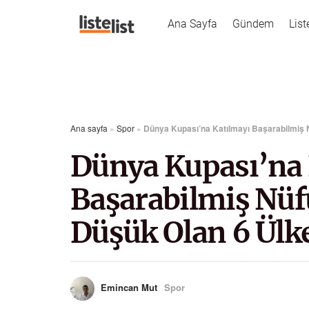
Ana Sayfa
Gündem
List
Ana sayfa
»
Spor
»
Dünya Kupası’na Katılmayı Başarabilmiş 
Dünya Kupası’na 
Başarabilmiş Nü
Düşük Olan 6 Ülk
Emincan Mut
Spor