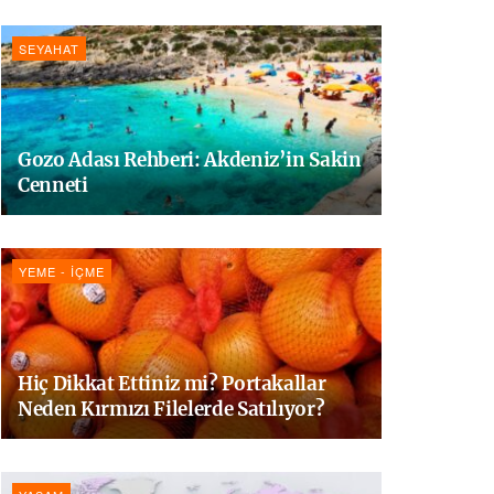
SEYAHAT
Gozo Adası Rehberi: Akdeniz’in Sakin
Cenneti
YEME - İÇME
Hiç Dikkat Ettiniz mi? Portakallar
Neden Kırmızı Filelerde Satılıyor?