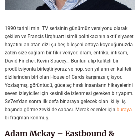
1990 tarihli mini TV serisinin günümüz versiyonu olarak
çekilen ve Francis Urqhuart isimli politikacının aktif siyaset
hayatını anlatan dizi şu beş bileşeni ortaya koyduğunuzda
zaten size sağlam bir fikir veriyor: dram, entrika, intikam,
David Fincher, Kevin Spacey… Bunları alıp kaliteli bir
prodüksiyonla birleştiriyoruz ve hop, son yılların en kaliteli
dizilerinden biri olan House of Cards karşınıza çıkıyor.
Yozlaşmış, görüntücü, güce aç hırslı insanların hikayelerini
seven izleyiciler için kesinlikle izlenmesi gereken bir yapım.
Se7en’dan sonra ilk defa bir araya gelecek olan ikiliyi iş
başında görme zevki de cabası. Merak edenler için
buraya
bi fragman konmuş.
Adam Mckay – Eastbound &