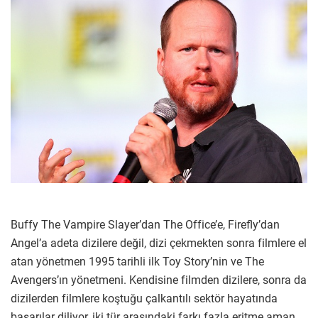
Buffy The Vampire Slayer’dan The Office’e, Firefly’dan
Angel’a adeta dizilere değil, dizi çekmekten sonra filmlere el
atan yönetmen 1995 tarihli ilk Toy Story’nin ve The
Avengers’ın yönetmeni. Kendisine filmden dizilere, sonra da
dizilerden filmlere koştuğu çalkantılı sektör hayatında
başarılar diliyor, iki tür arasındaki farkı fazla eritme aman