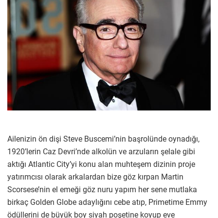
Ailenizin ön dişi Steve Buscemi’nin başrolünde oynadığı,
1920’lerin Caz Devri’nde alkolün ve arzuların şelale gibi
aktığı Atlantic City’yi konu alan muhteşem dizinin proje
yatırımcısı olarak arkalardan bize göz kırpan Martin
Scorsese’nin el emeği göz nuru yapım her sene mutlaka
birkaç Golden Globe adaylığını cebe atıp, Primetime Emmy
ödüllerini de büyük boy siyah poşetine koyup eve