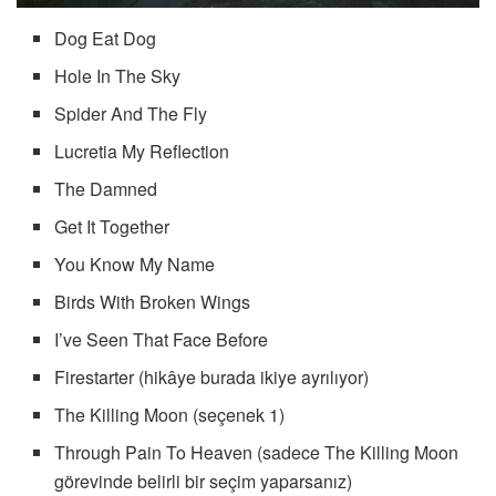
Dog Eat Dog
Hole In The Sky
Spider And The Fly
Lucretia My Reflection
The Damned
Get It Together
You Know My Name
Birds With Broken Wings
I’ve Seen That Face Before
Firestarter (hikâye burada ikiye ayrılıyor)
The Killing Moon (seçenek 1)
Through Pain To Heaven (sadece The Killing Moon
görevinde belirli bir seçim yaparsanız)