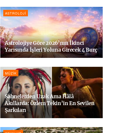
ASTROLOJI
Astrolojiye Göre 2026’nın İkinci
Yarısında İşleri Yoluna Girecek 4 Burç
MÜZIK
Sahnelerden Uzak Ama Hâlâ
Akıllarda: Özlem Tekin’in En Sevilen
Şarkıları