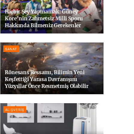
Hiçbir Şey Yapmamak: Güney
Kore’nin Zahmetsiz Milli Sporu
Hakkında Bilmeniz Gerekenler
SANAT
Rönesans Ressamı, Bilimin Yeni
Keşfettiği Yarasa Davranışını
Yüzyıllar Önce Resmetmiş Olabilir
ALIŞVERIŞ