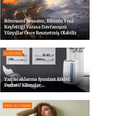
SANAT
Rönesans Ressamı, Bilimin Yeni
Keşfettiği Yarasa Davranışını
Yüzyıllar Önce Resmetmiş Olabilir
ALIŞVERIŞ
Yaz Sıcaklarına Iyonizer Etkisi:
Portatif Klimalar
SAĞLIKLI YAŞAM