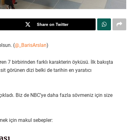
Share on Twitter
lsun. (
@_BarisArslan
)
en 7 birbirinden farklı karakterin öyküsü. İlk bakışta
sit görünen dizi belki de tarihin en yaratıcı
açıkladı. Biz de NBC’ye daha fazla sövmeniz için size
mek için makul sebepler:
ası