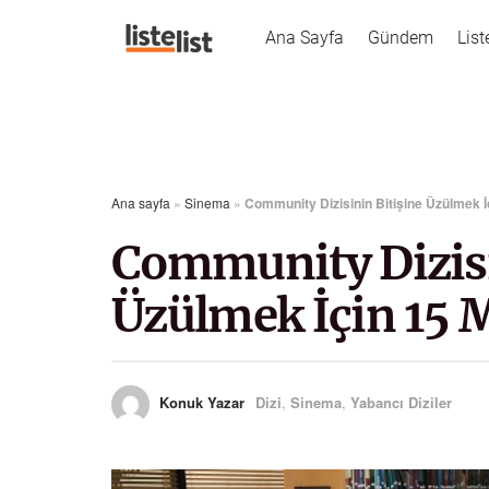
Ana Sayfa
Gündem
List
Ana sayfa
»
Sinema
»
Community Dizisinin Bitişine Üzülmek 
Community Dizisi
Üzülmek İçin 15 
Konuk Yazar
Dizi
,
Sinema
,
Yabancı Diziler