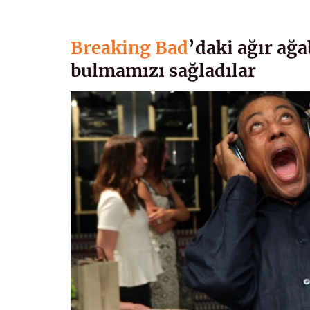
Breaking Bad
’daki ağır ağ
bulmamızı sağladılar