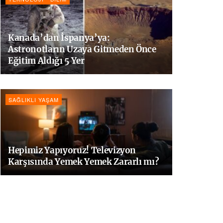
Kanada’dan İspanya’ya:
Astronotların Uzaya Gitmeden Önce
Eğitim Aldığı 5 Yer
SAĞLIKLI YAŞAM
Hepimiz Yapıyoruz! Televizyon
Karşısında Yemek Yemek Zararlı mı?