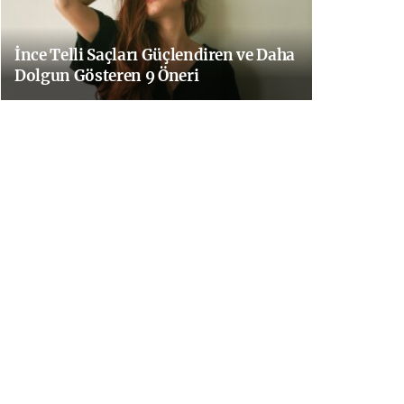
İnce Telli Saçları Güçlendiren ve Daha
Dolgun Gösteren 9 Öneri