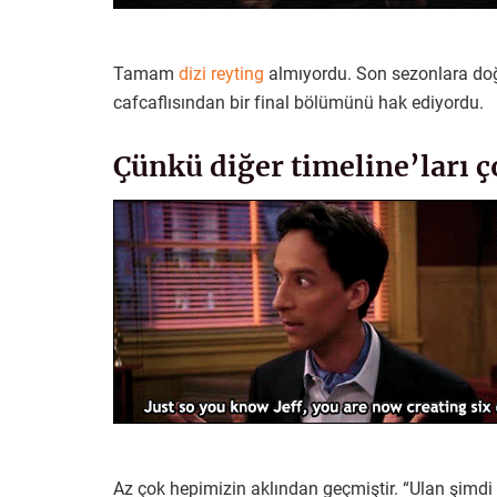
Tamam
dizi reyting
almıyordu. Son sezonlara doğr
cafcaflısından bir final bölümünü hak ediyordu.
Çünkü diğer timeline’ları ç
Az çok hepimizin aklından geçmiştir. “Ulan şimdi 