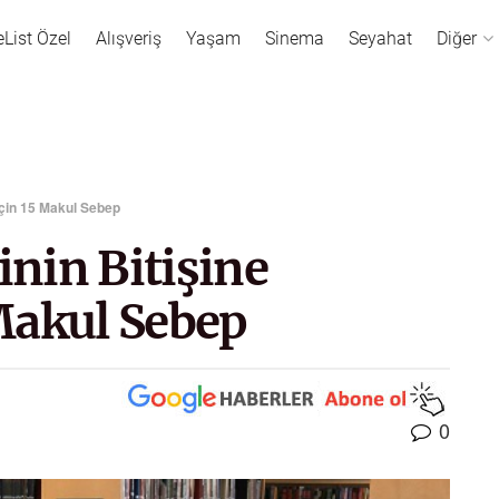
eList Özel
Alışveriş
Yaşam
Sinema
Seyahat
Diğer
İçin 15 Makul Sebep
nin Bitişine
Makul Sebep
0