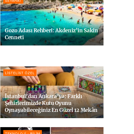
SEYAHAT
Gozo Adası Rehberi: Akdeniz’in Sakin
Cenneti
LISTELIST ÖZEL
İstanbul’dan Ankara’ya: Farklı
Şehirlerimizde Kutu Oyunu
Oynayabileceğiniz En Güzel 12 Mekân
TEKNOLOJI - BILIM