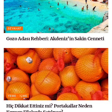
SEYAHAT
Gozo Adası Rehberi: Akdeniz’in Sakin Cenneti
YEME - İÇME
Hiç Dikkat Ettiniz mi? Portakallar Neden