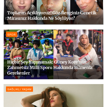
Toplanın Açıklıyoruz! Göz Renginiz Genetik
Mirasınız Hakkında Ne Söylüyor?
SPOR
Hiçbir Şey Yapmamak: Güney Kore’nin
Zahmetsiz Milli Sporu Hakkında Bilmeniz
Gerekenler
SAĞLIKLI YAŞAM