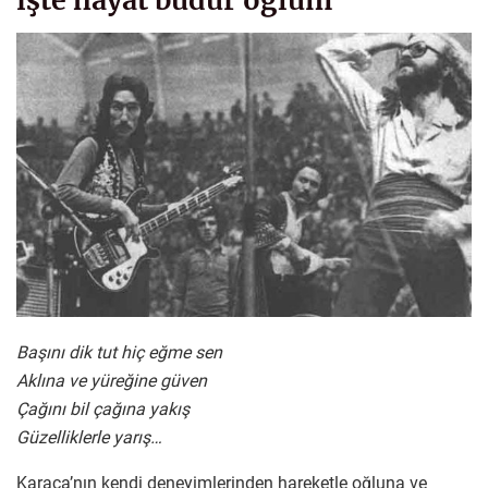
işte hayat budur oğlum”
Başını dik tut hiç eğme sen
Aklına ve yüreğine güven
Çağını bil çağına yakış
Güzelliklerle yarış…
Karaca’nın kendi deneyimlerinden hareketle oğluna ve