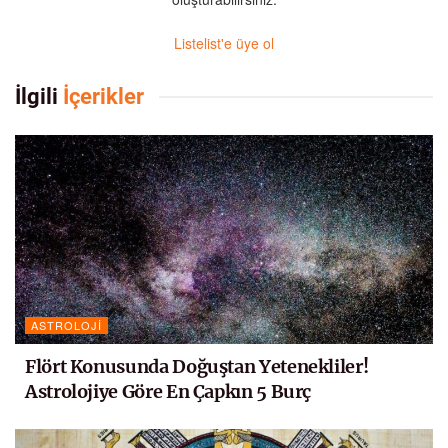
Listelist'e üye ol
İlgili
İçerikler
ASTROLOJI
Flört Konusunda Doğuştan Yetenekliler!
Astrolojiye Göre En Çapkın 5 Burç