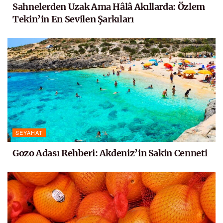
Sahnelerden Uzak Ama Hâlâ Akıllarda: Özlem
Tekin’in En Sevilen Şarkıları
SEYAHAT
Gozo Adası Rehberi: Akdeniz’in Sakin Cenneti