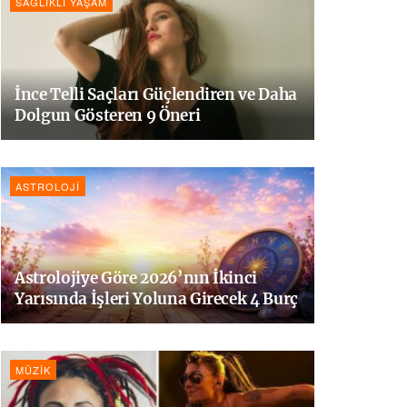
SAĞLIKLI YAŞAM
İnce Telli Saçları Güçlendiren ve Daha
Dolgun Gösteren 9 Öneri
ASTROLOJI
Astrolojiye Göre 2026’nın İkinci
Yarısında İşleri Yoluna Girecek 4 Burç
MÜZIK