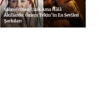
Sahnelerden Uzak Ama Hâlâ
Akıllarda: Özlem Tekin’in En Sevilen
Şarkıları