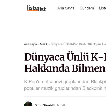
Ana Sayfa
Gündem
List
Ana sayfa
»
Müzik
»
Dünyaca Ünlü K-Pop Grubu Blackpink Hak
Dünyaca Ünlü K-
Hakkında Bilmeni
K-Pop'un efsanevi gruplarından Blackpink
popüler müzik gruplarından Blackpink h
Duru Görgülü
Müzik