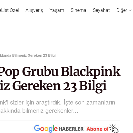
eList Özel
Alışveriş
Yaşam
Sinema
Seyahat
Diğer
kında Bilmeniz Gereken 23 Bilgi
Pop Grubu Blackpink
z Gereken 23 Bilgi
'i sizler için araştırdık. İşte son zamanların
akkında bilmeniz gerekenler...