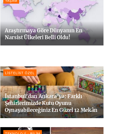
YAŞAM
Araştırmaya Göre Dünyanın En
Narsist Ülkeleri Belli Oldu!
LISTELIST ÖZEL
İstanbul’dan Ankara’ya: Farklı
Şehirlerimizde Kutu Oyunu
Oynayabileceğiniz En Güzel 12 Mekân
TEKNOLOJI - BILIM