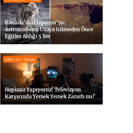
Kanada’dan İspanya’ya:
Astronotların Uzaya Gitmeden Önce
Eğitim Aldığı 5 Yer
SAĞLIKLI YAŞAM
Hepimiz Yapıyoruz! Televizyon
Karşısında Yemek Yemek Zararlı mı?