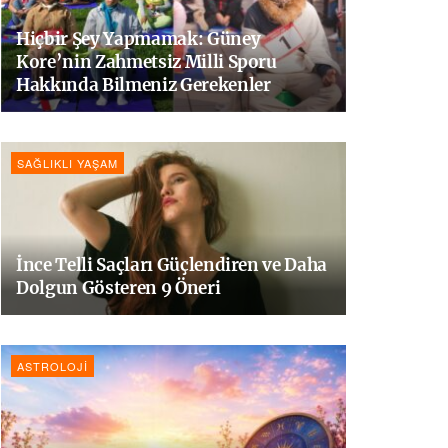
Hiçbir Şey Yapmamak: Güney
Kore’nin Zahmetsiz Milli Sporu
Hakkında Bilmeniz Gerekenler
SAĞLIKLI YAŞAM
İnce Telli Saçları Güçlendiren ve Daha
Dolgun Gösteren 9 Öneri
ASTROLOJI