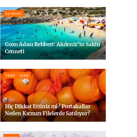
SEYAHAT
Gozo Adası Rehberi: Akdeniz’in Sakin
Cenneti
YEME - İÇME
Hiç Dikkat Ettiniz mi? Portakallar
Neden Kırmızı Filelerde Satılıyor?