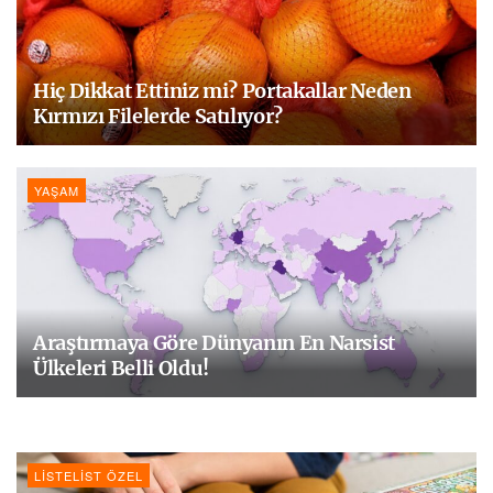
Hiç Dikkat Ettiniz mi? Portakallar Neden
Kırmızı Filelerde Satılıyor?
YAŞAM
Araştırmaya Göre Dünyanın En Narsist
Ülkeleri Belli Oldu!
LISTELIST ÖZEL