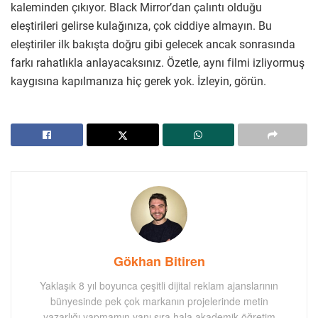
kaleminden çıkıyor. Black Mirror’dan çalıntı olduğu
eleştirileri gelirse kulağınıza, çok ciddiye almayın. Bu
eleştiriler ilk bakışta doğru gibi gelecek ancak sonrasında
farkı rahatlıkla anlayacaksınız. Özetle, aynı filmi izliyormuş
kaygısına kapılmanıza hiç gerek yok. İzleyin, görün.
Gökhan Bitiren
Yaklaşık 8 yıl boyunca çeşitli dijital reklam ajanslarının
bünyesinde pek çok markanın projelerinde metin
yazarlığı yapmamın yanı sıra hala akademik öğretim