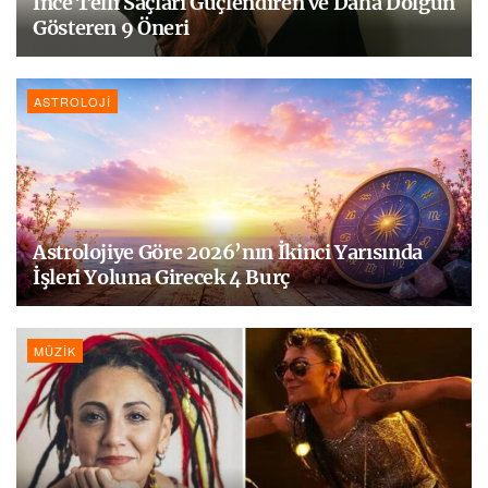
İnce Telli Saçları Güçlendiren ve Daha Dolgun
Gösteren 9 Öneri
ASTROLOJI
Astrolojiye Göre 2026’nın İkinci Yarısında
İşleri Yoluna Girecek 4 Burç
MÜZIK