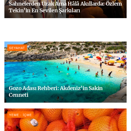
Sahnelerden Uzak Ama Hâlâ Akıllarda: Özlem
Tekin’in En Sevilen Şarkıları
SEYAHAT
Gozo Adası Rehberi: Akdeniz’in Sakin
Cenneti
YEME - İÇME