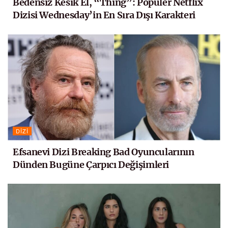
Bedensiz Kesik El, “Thing”: Popüler Netflix
Dizisi Wednesday’in En Sıra Dışı Karakteri
DIZI
Efsanevi Dizi Breaking Bad Oyuncularının
Dünden Bugüne Çarpıcı Değişimleri