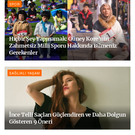
SPOR
Hiçbir Şey Yapmamak: Güney Kore’nin
Zahmetsiz Milli Sporu Hakkında Bilmeniz
Gerekenler
SAĞLIKLI YAŞAM
İnce Telli Saçları Güçlendiren ve Daha Dolgun
Gösteren 9 Öneri