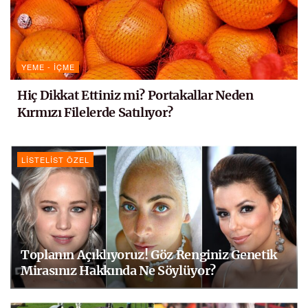
YEME - İÇME
Hiç Dikkat Ettiniz mi? Portakallar Neden
Kırmızı Filelerde Satılıyor?
LISTELIST ÖZEL
Toplanın Açıklıyoruz! Göz Renginiz Genetik
Mirasınız Hakkında Ne Söylüyor?