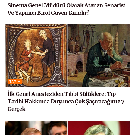
Sinema Genel Müdürü Olarak Atanan Senarist
Ve Yapımcı Birol Güven Kimdir?
TARIH
İlk Genel Anesteziden Tıbbi Sülüklere: Tıp
Tarihi Hakkında Duyunca Çok Şaşıracağınız 7
Gerçek