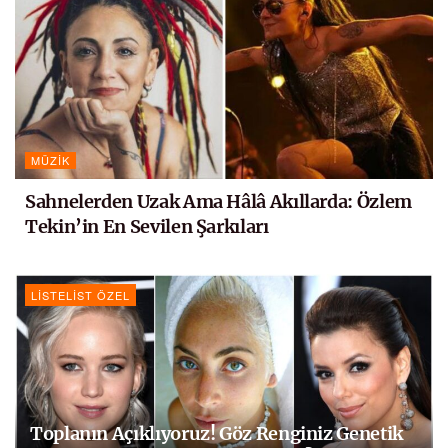
MÜZIK
Sahnelerden Uzak Ama Hâlâ Akıllarda: Özlem
Tekin’in En Sevilen Şarkıları
LISTELIST ÖZEL
Toplanın Açıklıyoruz! Göz Renginiz Genetik