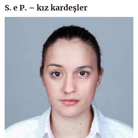
S. e P. – kız kardeşler