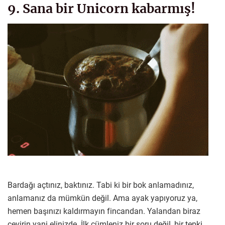
9. Sana bir Unicorn kabarmış!
Bardağı açtınız, baktınız. Tabi ki bir bok anlamadınız,
anlamanız da mümkün değil. Ama ayak yapıyoruz ya,
hemen başınızı kaldırmayın fincandan. Yalandan biraz
çevirin yani elinizde. İlk cümleniz bir soru değil, bir tepki