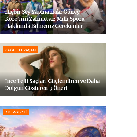
Hiçbir Şey Yapmamak: Güney
Kore’nin Zahmetsiz Milli Sporu
Hakkında Bilmeniz Gerekenler
SAĞLIKLI YAŞAM
İnce Telli Saçları Güçlendiren ve Daha
Dolgun Gösteren 9 Öneri
ASTROLOJI