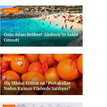
SEYAHAT
Gozo Adası Rehberi: Akdeniz’in Sakin
Cenneti
YEME - İÇME
Hiç Dikkat Ettiniz mi? Portakallar
Neden Kırmızı Filelerde Satılıyor?