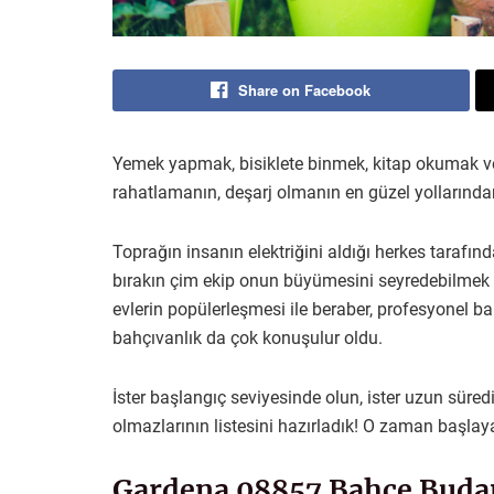
Share on Facebook
Yemek yapmak, bisiklete binmek, kitap okumak ve
rahatlamanın, deşarj olmanın en güzel yollarından
Toprağın insanın elektriğini aldığı herkes tarafında
bırakın çim ekip onun büyümesini seyredebilmek b
evlerin popülerleşmesi ile beraber, profesyonel b
bahçıvanlık da çok konuşulur oldu.
İster başlangıç seviyesinde olun, ister uzun süredi
olmazlarının listesini hazırladık! O zaman başlay
Gardena 08857 Bahçe Bud