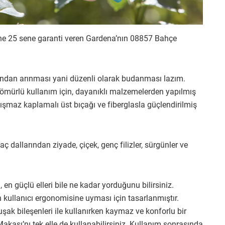
ne 25 sene garanti veren Gardena’nın 08857 Bahçe
arından arınması yani düzenli olarak budanması lazım.
ürlü kullanım için, dayanıklı malzemelerden yapılmış
pışmaz kaplamalı üst bıçağı ve fiberglasla güçlendirilmiş
llarından ziyade, çiçek, genç filizler, sürgünler ve
n güçlü elleri bile ne kadar yorduğunu bilirsiniz.
lanıcı ergonomisine uyması için tasarlanmıştır.
şak bileşenleri ile kullanırken kaymaz ve konforlu bir
ı’nı tek elle de kullanabilirsiniz. Kullanım sonrasında