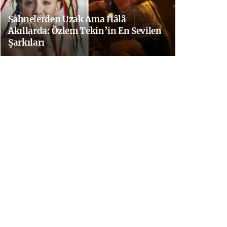
Sahnelerden Uzak Ama Hâlâ
Akıllarda: Özlem Tekin’in En Sevilen
Şarkıları