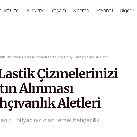
eList Özel
Alışveriş
Yaşam
Sinema
Seyahat
Diğer
iyin! Mutlaka Satın Alınması Gereken En İyi Bahçıvanlık Aletleri
Lastik Çizmelerinizi
tın Alınması
hçıvanlık Aletleri
anız, ihtiyacınız olan temel bahçecilik