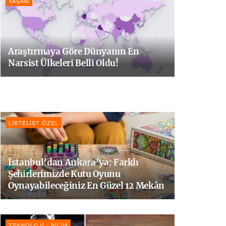
YAŞAM
Araştırmaya Göre Dünyanın En
Narsist Ülkeleri Belli Oldu!
LISTELIST ÖZEL
İstanbul’dan Ankara’ya: Farklı
Şehirlerimizde Kutu Oyunu
Oynayabileceğiniz En Güzel 12 Mekân
TEKNOLOJI - BILIM