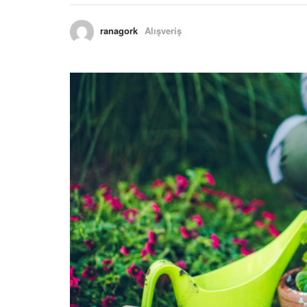
ranagork
Alışveriş