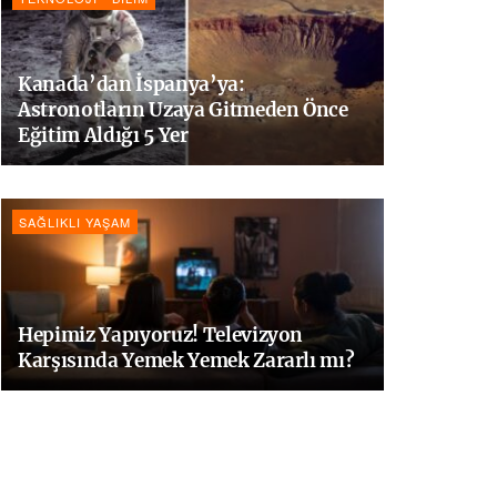
Kanada’dan İspanya’ya:
Astronotların Uzaya Gitmeden Önce
Eğitim Aldığı 5 Yer
SAĞLIKLI YAŞAM
Hepimiz Yapıyoruz! Televizyon
Karşısında Yemek Yemek Zararlı mı?