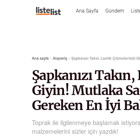
Ana Sayfa
Gündem
List
Ana sayfa
»
Alışveriş
»
Şapkanızı Takın, Lastik Çizmelerinizi G
Şapkanızı Takın, 
Giyin! Mutlaka Sa
Gereken En İyi Ba
Toprak ile ilgilenmeye başlamak istiyors
malzemelerini sizler için yazdık!