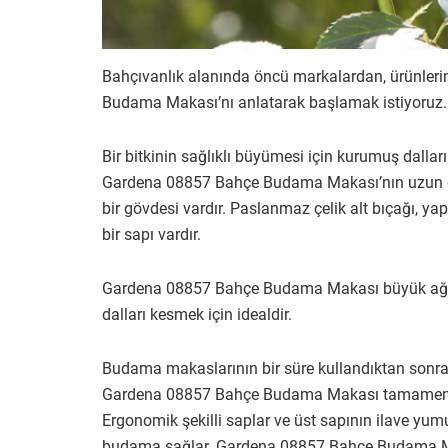
Bahçıvanlık alanında öncü markalardan, ürünleri
Budama Makası’nı anlatarak başlamak istiyoruz.
Bir bitkinin sağlıklı büyümesi için kurumuş dall
Gardena 08857 Bahçe Budama Makası’nın uzun öm
bir gövdesi vardır. Paslanmaz çelik alt bıçağı, ya
bir sapı vardır.
Gardena 08857 Bahçe Budama Makası büyük ağaç da
dalları kesmek için idealdir.
Budama makaslarının bir süre kullandıktan sonra, e
Gardena 08857 Bahçe Budama Makası tamamen kul
Ergonomik şekilli saplar ve üst sapının ilave yumu
budama sağlar. Gardena 08857 Bahçe Budama Makas