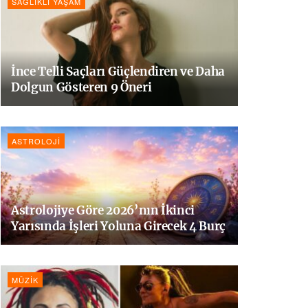
SAĞLIKLI YAŞAM
İnce Telli Saçları Güçlendiren ve Daha
Dolgun Gösteren 9 Öneri
ASTROLOJI
Astrolojiye Göre 2026’nın İkinci
Yarısında İşleri Yoluna Girecek 4 Burç
MÜZIK