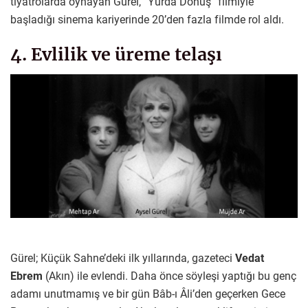
tiyatrolarda oynayan Gürel, “Yurda Dönüş” filmiyle
başladığı sinema kariyerinde 20’den fazla filmde rol aldı.
4. Evlilik ve üreme telaşı
Gürel; Küçük Sahne’deki ilk yıllarında, gazeteci
Vedat
Ebrem
(Akın) ile evlendi. Daha önce söyleşi yaptığı bu genç
adamı unutmamış ve bir gün Bâb-ı Âli’den geçerken Gece