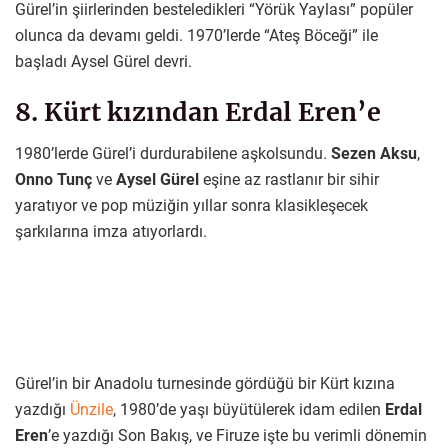
Gürel’in şiirlerinden besteledikleri “Yörük Yaylası” popüler
olunca da devamı geldi. 1970’lerde “Ateş Böceği” ile
başladı Aysel Gürel devri.
8. Kürt kızından Erdal Eren’e
1980’lerde Gürel’i durdurabilene aşkolsundu.
Sezen Aksu
,
Onno Tunç
ve
Aysel Gürel
eşine az rastlanır bir sihir
yaratıyor ve pop müziğin yıllar sonra klasikleşecek
şarkılarına imza atıyorlardı.
Gürel’in bir Anadolu turnesinde gördüğü bir Kürt kızına
yazdığı
Ünzile
, 1980’de yaşı büyütülerek idam edilen
Erdal
Eren
’e yazdığı Son Bakış, ve Firuze işte bu verimli dönemin