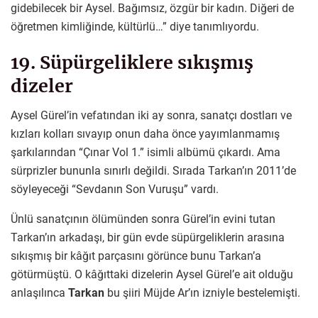
gidebilecek bir Aysel. Bağımsız, özgür bir kadın. Diğeri de
öğretmen kimliğinde, kültürlü…” diye tanımlıyordu.
19. Süpürgeliklere sıkışmış
dizeler
Aysel Gürel’in vefatından iki ay sonra, sanatçı dostları ve
kızları kolları sıvayıp onun daha önce yayımlanmamış
şarkılarından “Çınar Vol 1.” isimli albümü çıkardı. Ama
sürprizler bununla sınırlı değildi. Sırada Tarkan’ın 2011’de
söyleyeceği “Sevdanın Son Vuruşu” vardı.
Ünlü sanatçının ölümünden sonra Gürel’in evini tutan
Tarkan’ın arkadaşı, bir gün evde süpürgeliklerin arasına
sıkışmış bir kâğıt parçasını görünce bunu Tarkan’a
götürmüştü. O kâğıttaki dizelerin Aysel Gürel’e ait olduğu
anlaşılınca
Tarkan
bu şiiri Müjde Ar’ın izniyle bestelemişti.