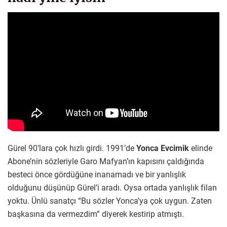
Gürel 90’lara çok hızlı girdi. 1991’de
Yonca Evcimik
elinde
Abone’nin sözleriyle Garo Mafyan’ın kapısını çaldığında
besteci önce gördüğüne inanamadı ve bir yanlışlık
olduğunu düşünüp Gürel’i aradı. Oysa ortada yanlışlık filan
yoktu. Ünlü sanatçı “Bu sözler Yonca’ya çok uygun. Zaten
başkasına da vermezdim” diyerek kestirip atmıştı.