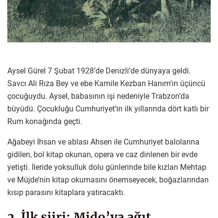
Aysel Gürel 7 Şubat 1928’de Denizli’de dünyaya geldi.
Savcı Ali Rıza Bey ve ebe Kamile Kezban Hanım’ın üçüncü
çocuğuydu. Aysel, babasının işi nedeniyle Trabzon’da
büyüdü. Çocukluğu Cumhuriyet‘in ilk yıllarında dört katlı bir
Rum konağında geçti.
Ağabeyi İhsan ve ablası Ahsen ile Cumhuriyet balolarına
gidilen, bol kitap okunan, opera ve caz dinlenen bir evde
yetişti. İleride yoksulluk dolu günlerinde bile kızları Mehtap
ve Müjde’nin kitap okumasını önemseyecek, boğazlarından
kısıp parasını kitaplara yatıracaktı.
2. İlk şiiri: Mido’ya ağıt