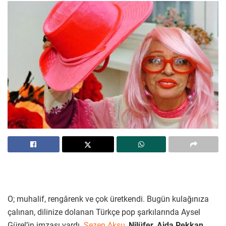
O; muhalif, rengârenk ve çok üretkendi. Bugün kulağınıza
çalınan, dilinize dolanan Türkçe pop şarkılarında Aysel
Gürel’in imzası vardı.
Sezen Aksu
,
Nilüfer
,
Ajda Pekkan
,