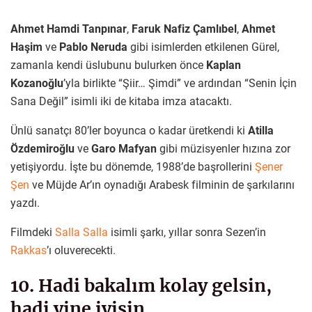
Ahmet Hamdi Tanpınar
,
Faruk Nafiz Çamlıbel
,
Ahmet
Haşim
ve
Pablo Neruda
gibi isimlerden etkilenen Gürel,
zamanla kendi üslubunu bulurken önce
Kaplan
Kozanoğlu
’yla birlikte “Şiir… Şimdi” ve ardından “Senin İçin
Sana Değil” isimli iki de kitaba imza atacaktı.
Ünlü sanatçı 80’ler boyunca o kadar üretkendi ki
Atilla
Özdemiroğlu
ve
Garo Mafyan
gibi müzisyenler hızına zor
yetişiyordu. İşte bu dönemde, 1988’de başrollerini
Şener
Şen
ve Müjde Ar’ın oynadığı Arabesk filminin de şarkılarını
yazdı.
Filmdeki
Salla Salla
isimli şarkı, yıllar sonra Sezen’in
Rakkas
’ı oluverecekti.
10. Hadi bakalım kolay gelsin,
hadi yine iyisin