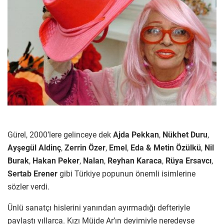
Gürel, 2000’lere gelinceye dek
Ajda Pekkan
,
Nükhet Duru
,
Ayşegül Aldinç
,
Zerrin Özer
,
Emel
,
Eda & Metin Özülkü
,
Nil
Burak
,
Hakan Peker
,
Nalan
,
Reyhan Karaca
,
Rüya Ersavcı
,
Sertab Erener
gibi Türkiye popunun önemli isimlerine
sözler verdi.
Ünlü sanatçı hislerini yanından ayırmadığı defteriyle
paylaştı yıllarca. Kızı Müjde Ar’ın deyimiyle neredeyse