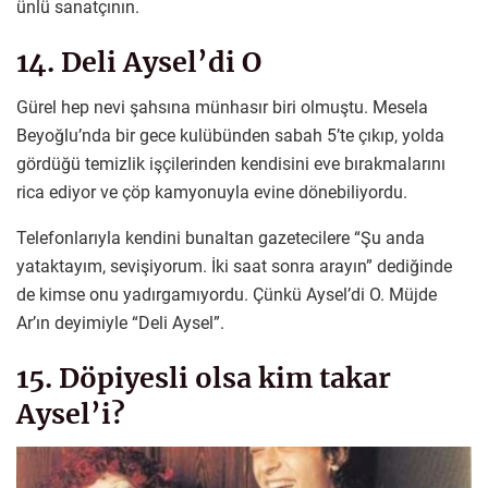
ünlü sanatçının.
14. Deli Aysel’di O
Gürel hep nevi şahsına münhasır biri olmuştu. Mesela
Beyoğlu’nda bir gece kulübünden sabah 5’te çıkıp, yolda
gördüğü temizlik işçilerinden kendisini eve bırakmalarını
rica ediyor ve çöp kamyonuyla evine dönebiliyordu.
Telefonlarıyla kendini bunaltan gazetecilere “Şu anda
yataktayım, sevişiyorum. İki saat sonra arayın” dediğinde
de kimse onu yadırgamıyordu. Çünkü Aysel’di O. Müjde
Ar’ın deyimiyle “Deli Aysel”.
15. Döpiyesli olsa kim takar
Aysel’i?