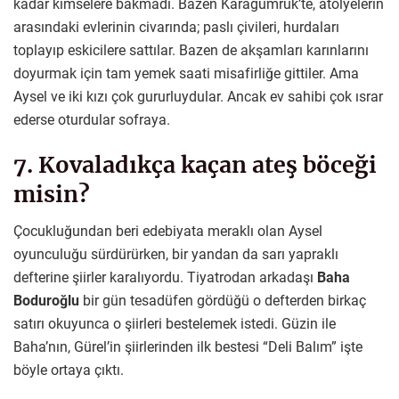
kadar kimselere bakmadı. Bazen Karagümrük’te, atölyelerin
arasındaki evlerinin civarında; paslı çivileri, hurdaları
toplayıp eskicilere sattılar. Bazen de akşamları karınlarını
doyurmak için tam yemek saati misafirliğe gittiler. Ama
Aysel ve iki kızı çok gururluydular. Ancak ev sahibi çok ısrar
ederse oturdular sofraya.
7. Kovaladıkça kaçan ateş böceği
misin?
Çocukluğundan beri edebiyata meraklı olan Aysel
oyunculuğu sürdürürken, bir yandan da sarı yapraklı
defterine şiirler karalıyordu. Tiyatrodan arkadaşı
Baha
Boduroğlu
bir gün tesadüfen gördüğü o defterden birkaç
satırı okuyunca o şiirleri bestelemek istedi. Güzin ile
Baha’nın, Gürel’in şiirlerinden ilk bestesi “Deli Balım” işte
böyle ortaya çıktı.