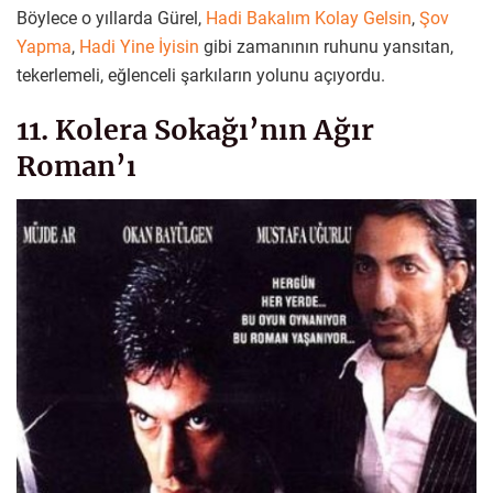
Böylece o yıllarda Gürel,
Hadi Bakalım Kolay Gelsin
,
Şov
Yapma
,
Hadi Yine İyisin
gibi zamanının ruhunu yansıtan,
tekerlemeli, eğlenceli şarkıların yolunu açıyordu.
11. Kolera Sokağı’nın Ağır
Roman’ı