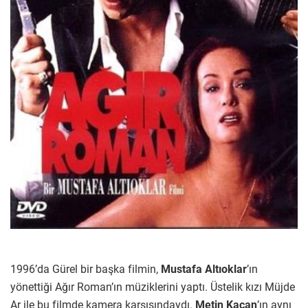
1996’da Gürel bir başka filmin,
Mustafa Altıoklar
’ın
yönettiği Ağır Roman’ın müziklerini yaptı. Üstelik kızı Müjde
Ar ile bu filmde kamera karşısındaydı.
Metin Kaçan
’ın aynı