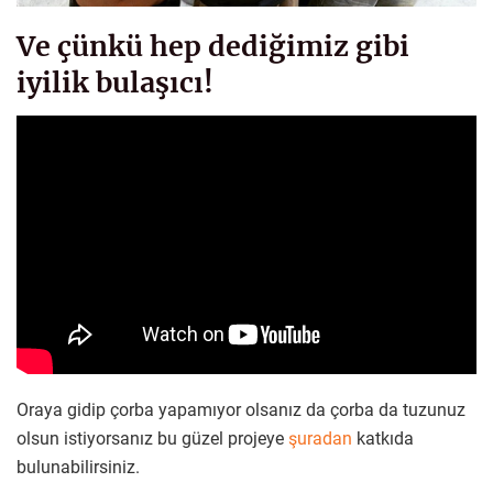
Ve çünkü hep dediğimiz gibi
iyilik bulaşıcı!
Oraya gidip çorba yapamıyor olsanız da çorba da tuzunuz
olsun istiyorsanız bu güzel projeye
şuradan
katkıda
bulunabilirsiniz.