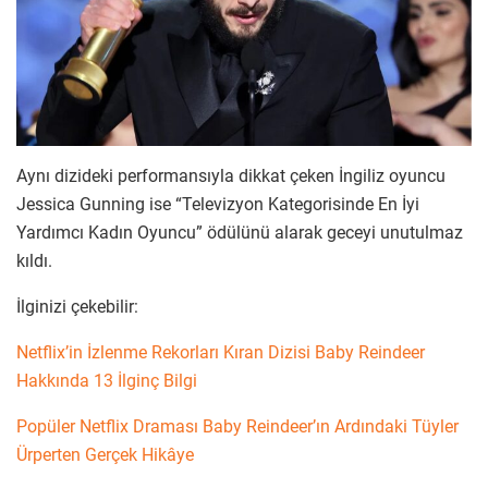
Aynı dizideki performansıyla dikkat çeken İngiliz oyuncu
Jessica Gunning ise “Televizyon Kategorisinde En İyi
Yardımcı Kadın Oyuncu” ödülünü alarak geceyi unutulmaz
kıldı.
İlginizi çekebilir:
Netflix’in İzlenme Rekorları Kıran Dizisi Baby Reindeer
Hakkında 13 İlginç Bilgi
Popüler Netflix Draması Baby Reindeer’ın Ardındaki Tüyler
Ürperten Gerçek Hikâye