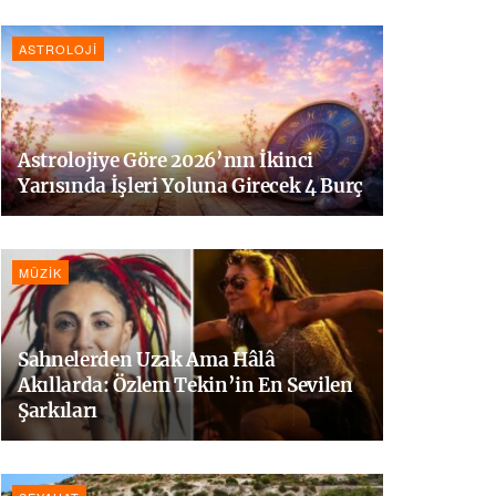
ASTROLOJI
Astrolojiye Göre 2026’nın İkinci
Yarısında İşleri Yoluna Girecek 4 Burç
MÜZIK
Sahnelerden Uzak Ama Hâlâ
Akıllarda: Özlem Tekin’in En Sevilen
Şarkıları