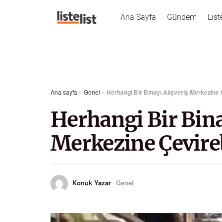
Ana Sayfa
Gündem
List
Ana sayfa
»
Genel
»
Herhangi Bir Binayı Alışveriş Merkezine
Herhangi Bir Bina
Merkezine Çevireb
Konuk Yazar
Genel