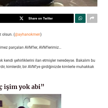
Share on Twitter
 olsun. (
@ayhanokmen
)
ilmez parçaları AVM’ler, AVM’lerimiz…
ık kendi şehirliklerini ilan etmişler neredeyse. Bakalım bu
rdir, kimlerdir, bir AVM’ye girdiğinizde kimlerle muhakkak
ç işim yok abi”