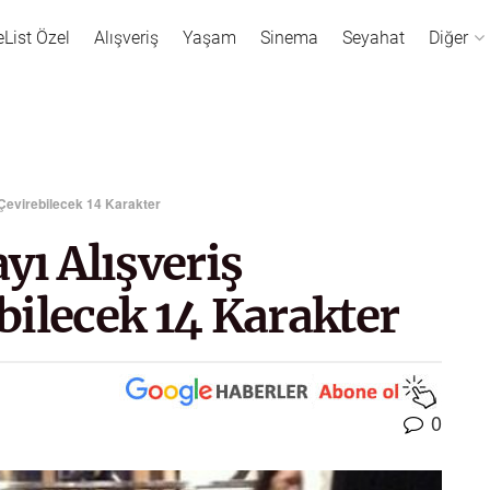
eList Özel
Alışveriş
Yaşam
Sinema
Seyahat
Diğer
 Çevirebilecek 14 Karakter
yı Alışveriş
ilecek 14 Karakter
0