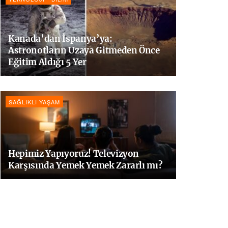
Kanada’dan İspanya’ya:
Astronotların Uzaya Gitmeden Önce
Eğitim Aldığı 5 Yer
SAĞLIKLI YAŞAM
Hepimiz Yapıyoruz! Televizyon
Karşısında Yemek Yemek Zararlı mı?