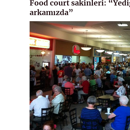
Food court sakinleri: “Ye
arkamızda”