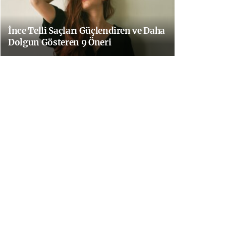
İnce Telli Saçları Güçlendiren ve Daha
Dolgun Gösteren 9 Öneri