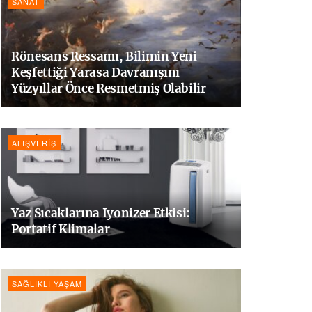
SANAT
Rönesans Ressamı, Bilimin Yeni
Keşfettiği Yarasa Davranışını
Yüzyıllar Önce Resmetmiş Olabilir
ALIŞVERIŞ
Yaz Sıcaklarına Iyonizer Etkisi:
Portatif Klimalar
SAĞLIKLI YAŞAM