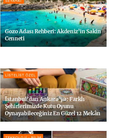
SEYAHAT
Gozo Adası Rehberi: Akdeniz’in Sakin
Cenneti
LISTELIST ÖZEL
İstanbul’dan Ankara’ya: Farklı
Şehirlerimizde Kutu Oyunu
Oynayabileceğiniz En Güzel 12 Mekân
TEKNOLOJI - BILIM