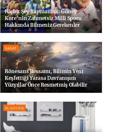
Hiçbir Şey Yapmamak: Güney
Kore’nin Zahmetsiz Milli Sporu
Hakkında Bilmeniz Gerekenler
SANAT
Rönesans Ressamı, Bilimin Yeni
Keşfettiği Yarasa Davranışını
Yüzyıllar Önce Resmetmiş Olabilir
ALIŞVERIŞ