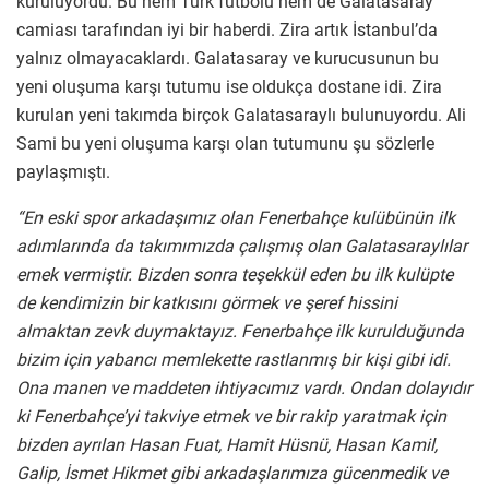
kuruluyordu. Bu hem Türk futbolu hem de Galatasaray
camiası tarafından iyi bir haberdi. Zira artık İstanbul’da
yalnız olmayacaklardı. Galatasaray ve kurucusunun bu
yeni oluşuma karşı tutumu ise oldukça dostane idi. Zira
kurulan yeni takımda birçok Galatasaraylı bulunuyordu. Ali
Sami bu yeni oluşuma karşı olan tutumunu şu sözlerle
paylaşmıştı.
“En eski spor arkadaşımız olan Fenerbahçe kulübünün ilk
adımlarında da takımımızda çalışmış olan Galatasaraylılar
emek vermiştir. Bizden sonra teşekkül eden bu ilk kulüpte
de kendimizin bir katkısını görmek ve şeref hissini
almaktan zevk duymaktayız. Fenerbahçe ilk kurulduğunda
bizim için yabancı memlekette rastlanmış bir kişi gibi idi.
Ona manen ve maddeten ihtiyacımız vardı. Ondan dolayıdır
ki Fenerbahçe’yi takviye etmek ve bir rakip yaratmak için
bizden ayrılan Hasan Fuat, Hamit Hüsnü, Hasan Kamil,
Galip, İsmet Hikmet gibi arkadaşlarımıza gücenmedik ve