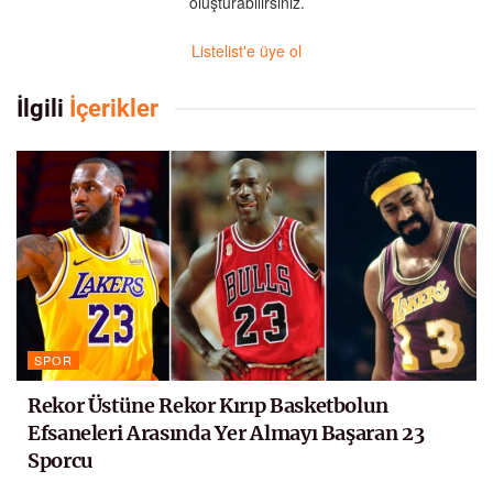
oluşturabilirsiniz.
Listelist'e üye ol
İlgili
İçerikler
SPOR
Rekor Üstüne Rekor Kırıp Basketbolun
Efsaneleri Arasında Yer Almayı Başaran 23
Sporcu