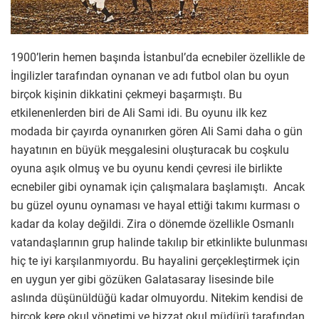
1900’lerin hemen başında İstanbul’da ecnebiler özellikle de
İngilizler tarafından oynanan ve adı futbol olan bu oyun
birçok kişinin dikkatini çekmeyi başarmıştı. Bu
etkilenenlerden biri de Ali Sami idi. Bu oyunu ilk kez
modada bir çayırda oynanırken gören Ali Sami daha o gün
hayatının en büyük meşgalesini oluşturacak bu coşkulu
oyuna aşık olmuş ve bu oyunu kendi çevresi ile birlikte
ecnebiler gibi oynamak için çalışmalara başlamıştı. Ancak
bu güzel oyunu oynaması ve hayal ettiği takımı kurması o
kadar da kolay değildi. Zira o dönemde özellikle Osmanlı
vatandaşlarının grup halinde takılıp bir etkinlikte bulunması
hiç te iyi karşılanmıyordu. Bu hayalini gerçekleştirmek için
en uygun yer gibi gözüken Galatasaray lisesinde bile
aslında düşünüldüğü kadar olmuyordu. Nitekim kendisi de
birçok kere okul yönetimi ve bizzat okul müdürü tarafından