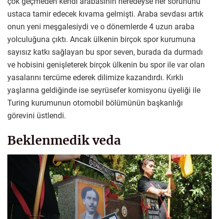
çok geçmeden kendi arabasının neredeyse her sorununu
ustaca tamir edecek kıvama gelmişti. Araba sevdası artık
onun yeni meşgalesiydi ve o dönemlerde 4 uzun araba
yolculuğuna çıktı. Ancak ülkenin birçok spor kurumuna
sayısız katkı sağlayan bu spor seven, burada da durmadı
ve hobisini genişleterek birçok ülkenin bu spor ile var olan
yasalarını tercüme ederek dilimize kazandırdı. Kırklı
yaşlarına geldiğinde ise seyrüsefer komisyonu üyeliği ile
Turing kurumunun otomobil bölümünün başkanlığı
görevini üstlendi.
Beklenmedik veda