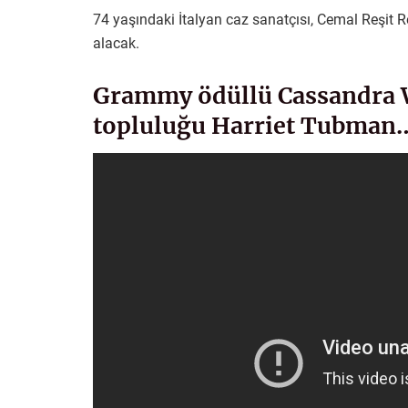
74 yaşındaki İtalyan caz sanatçısı, Cemal Reşit 
alacak.
Grammy ödüllü Cassandra Wi
topluluğu Harriet Tubman