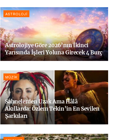
ASTROLOJI
Astrolojiye Göre 2026’nın İkinci
Yarısında İşleri Yoluna Girecek 4 Burç
MÜZIK
Sahnelerden Uzak Ama Hâlâ
Akıllarda: Özlem Tekin’in En Sevilen
Şarkıları