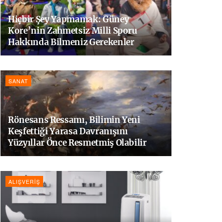
Hiçbir Şey Yapmamak: Güney
Kore’nin Zahmetsiz Milli Sporu
Hakkında Bilmeniz Gerekenler
SANAT
Rönesans Ressamı, Bilimin Yeni
Keşfettiği Yarasa Davranışını
Yüzyıllar Önce Resmetmiş Olabilir
ALIŞVERIŞ