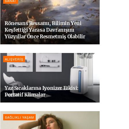
SANAT
Rönesans Ressamı, Bilimin Yeni
Keşfettiği Yarasa Davranışını
Yüzyıllar Önce Resmetmiş Olabilir
ALIŞVERIŞ
Yaz Sıcaklarına Iyonizer Etkisi:
Portatif Klimalar
SAĞLIKLI YAŞAM