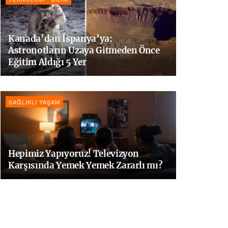
Kanada’dan İspanya’ya:
Astronotların Uzaya Gitmeden Önce
Eğitim Aldığı 5 Yer
SAĞLIKLI YAŞAM
Hepimiz Yapıyoruz! Televizyon
Karşısında Yemek Yemek Zararlı mı?