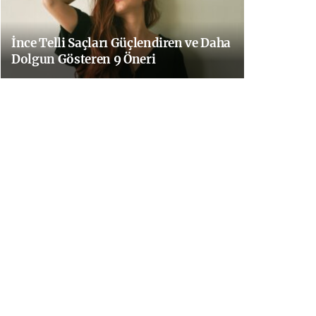
İnce Telli Saçları Güçlendiren ve Daha
Dolgun Gösteren 9 Öneri