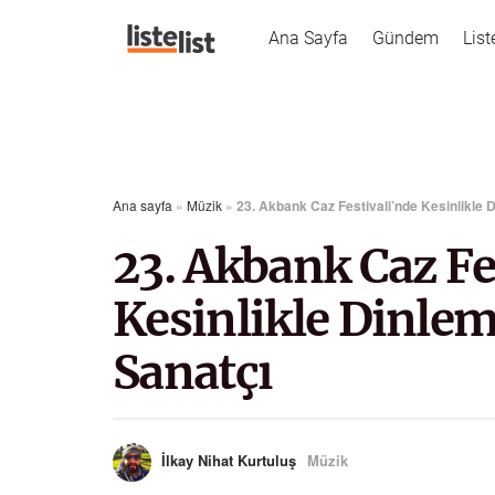
Ana Sayfa
Gündem
List
Ana sayfa
»
Müzik
»
23. Akbank Caz Festivali’nde Kesinlikle
23. Akbank Caz Fe
Kesinlikle Dinle
Sanatçı
İlkay Nihat Kurtuluş
Müzik