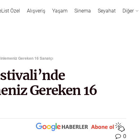
eList Özel
Alışveriş
Yaşam
Sinema
Seyahat
Diğer
 Dinlemeniz Gereken 16 Sanatçı
stivali’nde
meniz Gereken 16
0