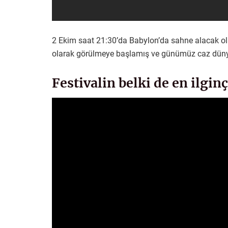
2 Ekim saat 21:30’da Babylon’da sahne alacak ola
olarak görülmeye başlamış ve günümüz caz dünyas
Festivalin belki de en ilgin