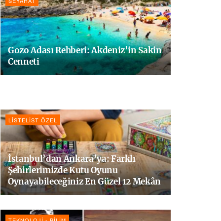
SEYAHAT
Gozo Adası Rehberi: Akdeniz’in Sakin
Cenneti
LISTELIST ÖZEL
İstanbul’dan Ankara’ya: Farklı
Şehirlerimizde Kutu Oyunu
Oynayabileceğiniz En Güzel 12 Mekân
TEKNOLOJI - BILIM