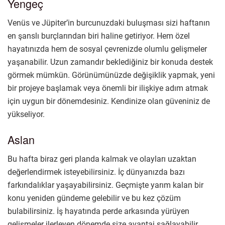
Yengeç
Venüs ve Jüpiter’in burcunuzdaki buluşması sizi haftanın
en şanslı burçlarından biri haline getiriyor. Hem özel
hayatınızda hem de sosyal çevrenizde olumlu gelişmeler
yaşanabilir. Uzun zamandır beklediğiniz bir konuda destek
görmek mümkün. Görünümünüzde değişiklik yapmak, yeni
bir projeye başlamak veya önemli bir ilişkiye adım atmak
için uygun bir dönemdesiniz. Kendinize olan güveniniz de
yükseliyor.
Aslan
Bu hafta biraz geri planda kalmak ve olayları uzaktan
değerlendirmek isteyebilirsiniz. İç dünyanızda bazı
farkındalıklar yaşayabilirsiniz. Geçmişte yarım kalan bir
konu yeniden gündeme gelebilir ve bu kez çözüm
bulabilirsiniz. İş hayatında perde arkasında yürüyen
gelişmeler ilerleyen dönemde size avantaj sağlayabilir.