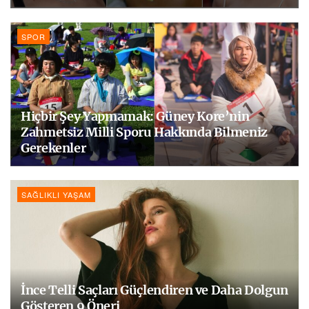
SPOR
Hiçbir Şey Yapmamak: Güney Kore’nin
Zahmetsiz Milli Sporu Hakkında Bilmeniz
Gerekenler
SAĞLIKLI YAŞAM
İnce Telli Saçları Güçlendiren ve Daha Dolgun
Gösteren 9 Öneri