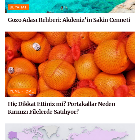
SEYAHAT
Gozo Adası Rehberi: Akdeniz’in Sakin Cenneti
YEME - İÇME
Hiç Dikkat Ettiniz mi? Portakallar Neden
Kırmızı Filelerde Satılıyor?