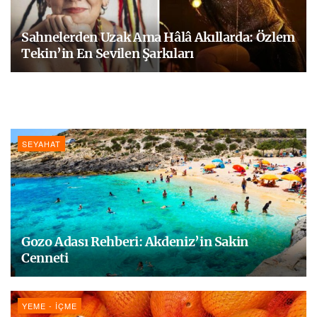
Sahnelerden Uzak Ama Hâlâ Akıllarda: Özlem
Tekin’in En Sevilen Şarkıları
SEYAHAT
Gozo Adası Rehberi: Akdeniz’in Sakin
Cenneti
YEME - İÇME