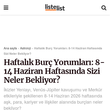
Ana sayfa
»
Astroloji
»
Haftalık Burç Yorumları: 8-14 Haziran Haftasında
Sizi Neler Bekliyor?
Haftalık Burç Yorumları: 8-
14 Haziran Haftasında Sizi
Neler Bekliyor?
İkizler Yeniayı, Venüs-Jüpiter kavuşumu ve Merkür
etkileriyle şekillenen 8-14 Haziran 2026 haftasında
aşk, para, kariyer ve ilişkiler alanında burçları neler
bekliyor?