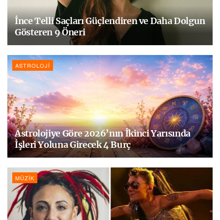
İnce Telli Saçları Güçlendiren ve Daha Dolgun
Gösteren 9 Öneri
ASTROLOJI
Astrolojiye Göre 2026’nın İkinci Yarısında
İşleri Yoluna Girecek 4 Burç
MÜZIK