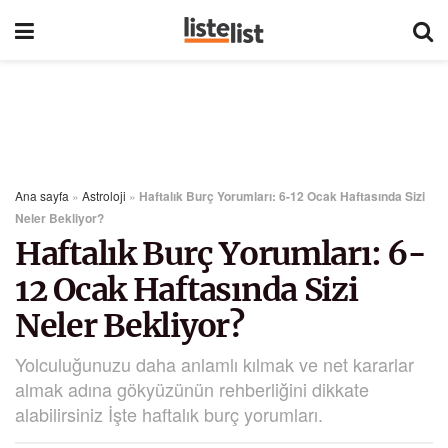
Ana sayfa
»
Astroloji
»
Haftalık Burç Yorumları: 6-12 Ocak Haftasında Sizi
Neler Bekliyor?
Haftalık Burç Yorumları: 6-
12 Ocak Haftasında Sizi
Neler Bekliyor?
Yolculuğunuzu daha anlamlı kılmak ve net kararlar
almak adına gökyüzünün rehberliğini dikkate
alabilirsiniz İşte haftalık burç yorumları.