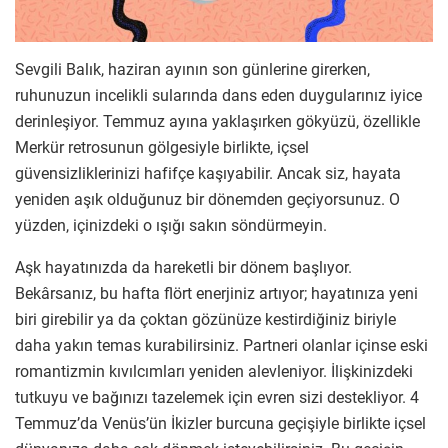
Sevgili Balık, haziran ayının son günlerine girerken,
ruhunuzun incelikli sularında dans eden duygularınız iyice
derinleşiyor. Temmuz ayına yaklaşırken gökyüzü, özellikle
Merkür retrosunun gölgesiyle birlikte, içsel
güvensizliklerinizi hafifçe kaşıyabilir. Ancak siz, hayata
yeniden aşık olduğunuz bir dönemden geçiyorsunuz. O
yüzden, içinizdeki o ışığı sakın söndürmeyin.
Aşk hayatınızda da hareketli bir dönem başlıyor.
Bekârsanız, bu hafta flört enerjiniz artıyor; hayatınıza yeni
biri girebilir ya da çoktan gözünüze kestirdiğiniz biriyle
daha yakın temas kurabilirsiniz. Partneri olanlar içinse eski
romantizmin kıvılcımları yeniden alevleniyor. İlişkinizdeki
tutkuyu ve bağınızı tazelemek için evren sizi destekliyor. 4
Temmuz’da Venüs’ün İkizler burcuna geçişiyle birlikte içsel