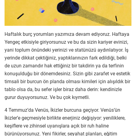
Haftalık burç yorumları yazımıza devam ediyoruz. Haftaya
Yengeç etkisiyle giriyorsunuz ve bu da sizin kariyer evinizi,
yani toplum önündeki yerinizi ve statünüzü aydınlatıyor. İş
yerinde dikkat çektiğiniz, yaptıklarınızın fark edildiği, belki
de uzun zamandır hak ettiğiniz bir takdirin ya da terfinin
konuşulduğu bir dönemdesiniz. Sizin gibi zarafet ve estetik
timsali bir burcun ön planda olması kimileri için alışıldık bir
tablo olsa da, bu sefer işler biraz daha derin: kendinizle
gurur duyuyorsunuz. Ve bu çok kıymetli.
4 Temmuz’da Venüs, İkizler burcuna geçiyor. Venüs’ün
İkizler’e geçmesiyle birlikte enerjiniz değişiyor: yeniliklere,
keşiflere ve zihinsel uyanışlara açık bir ruh haline
bürünüyorsunuz. Yeni fikirler, seyahat planları, eğitim