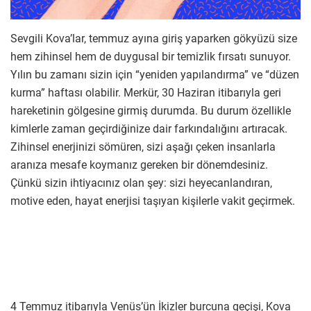
Sevgili Kova’lar, temmuz ayına giriş yaparken gökyüzü size
hem zihinsel hem de duygusal bir temizlik fırsatı sunuyor.
Yılın bu zamanı sizin için “yeniden yapılandırma” ve “düzen
kurma” haftası olabilir. Merkür, 30 Haziran itibarıyla geri
hareketinin gölgesine girmiş durumda. Bu durum özellikle
kimlerle zaman geçirdiğinize dair farkındalığını artıracak.
Zihinsel enerjinizi sömüren, sizi aşağı çeken insanlarla
aranıza mesafe koymanız gereken bir dönemdesiniz.
Çünkü sizin ihtiyacınız olan şey: sizi heyecanlandıran,
motive eden, hayat enerjisi taşıyan kişilerle vakit geçirmek.
4 Temmuz itibarıyla Venüs’ün İkizler burcuna geçişi, Kova