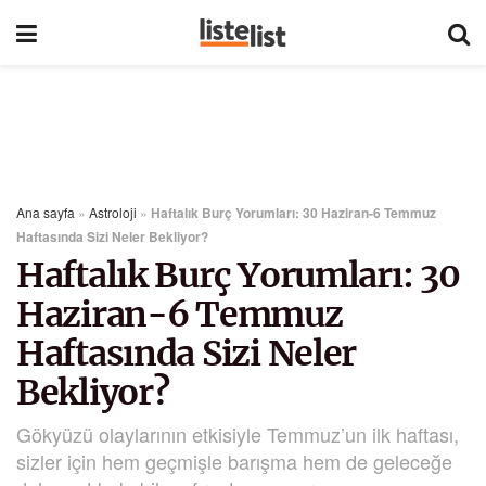
Ana sayfa
»
Astroloji
»
Haftalık Burç Yorumları: 30 Haziran-6 Temmuz
Haftasında Sizi Neler Bekliyor?
Haftalık Burç Yorumları: 30
Haziran-6 Temmuz
Haftasında Sizi Neler
Bekliyor?
Gökyüzü olaylarının etkisiyle Temmuz’un ilk haftası,
sizler için hem geçmişle barışma hem de geleceğe