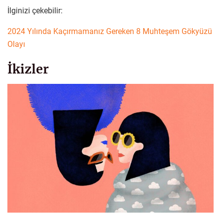
İlginizi çekebilir:
2024 Yılında Kaçırmamanız Gereken 8 Muhteşem Gökyüzü
Olayı
İkizler