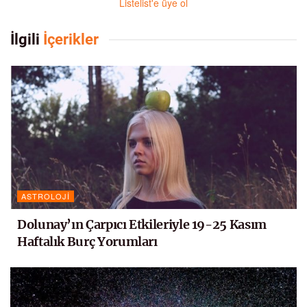
Listelist'e üye ol
İlgili
İçerikler
ASTROLOJI
Dolunay’ın Çarpıcı Etkileriyle 19-25 Kasım
Haftalık Burç Yorumları