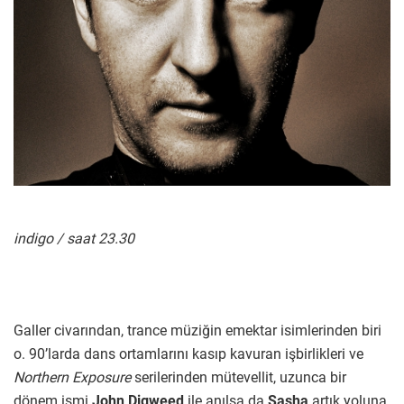
indigo / saat 23.30
Galler civarından, trance müziğin emektar isimlerinden biri
o. 90’larda dans ortamlarını kasıp kavuran işbirlikleri ve
Northern Exposure
serilerinden mütevellit, uzunca bir
dönem ismi
John Digweed
ile anılsa da
Sasha
artık yoluna