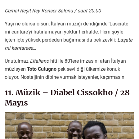
Cemal Reşit Rey Konser Salonu / saat 20.00
Yaşı ne olursa olsun, İtalyan müziği dendiğinde ‘Lasciate
mi cantare’yi hatırlamayan yoktur herhalde. Hem şöyle
içten içte yüksek perdeden bağırması da pek zevkli:
Laşate
mi kantareee…
Unutulmaz
L’italiano
hiti ile 80’lere imzasını atan İtalyan
müzisyen
Toto Cutugno
pek sevildiği ülkemize konuk
oluyor. Nostaljinin dibine vurmak isteyenler, kaçırmasın.
11. Müzik – Diabel Cissokho / 28
Mayıs