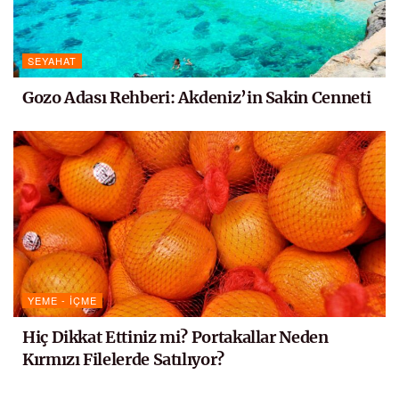
SEYAHAT
Gozo Adası Rehberi: Akdeniz’in Sakin Cenneti
YEME - İÇME
Hiç Dikkat Ettiniz mi? Portakallar Neden
Kırmızı Filelerde Satılıyor?