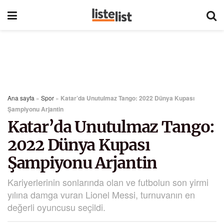
Ana sayfa
»
Spor
»
Katar’da Unutulmaz Tango: 2022 Dünya Kupası
Şampiyonu Arjantin
Katar’da Unutulmaz Tango:
2022 Dünya Kupası
Şampiyonu Arjantin
Kariyerlerinin sonlarında olan ve futbolun son yirmi
yılına damga vuran Lionel Messi, turnuvanın en
değerli oyuncusu seçildi.