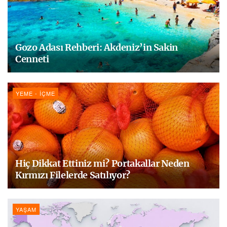
Gozo Adası Rehberi: Akdeniz’in Sakin
Cenneti
YEME - İÇME
Hiç Dikkat Ettiniz mi? Portakallar Neden
Kırmızı Filelerde Satılıyor?
YAŞAM