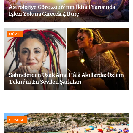
Astrolojiye Göre 2026’nın İkinci Yarısında
İşleri Yoluna Girecek 4 Burç
MÜZIK
Sahnelerden Uzak Ama Hâlâ Akıllarda: Özlem
Tekin’in En Sevilen Şarkıları
SEYAHAT