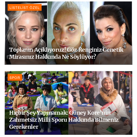
LISTELIST ÖZEL
Toplanın Açıklıyoruz! Göz Renginiz Genetik
Mirasınız Hakkında Ne Söylüyor?
SPOR
Hiçbir Şey Yapmamak: Güney Kore’nin
Zahmetsiz Milli Sporu Hakkında Bilmeniz
Gerekenler