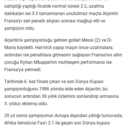
sahipliği yaptığı finalde normal süresi 2-2, uzatma
dakikaları ise 3-3 tamamlanan unutulmaz maçta Arjantin
Fransa’yı seri penaltı atışları sonrası mağlup etti ve
şampiyon oldu.
Arjantin’e şampiyonluğu getiren golleri Messi (2) ve Di
Maria kaydetti. Hat-trick yapıp maçın önce uzatmalara,
ardından ise penaltılara gitmesini sağlayan Fransa’nın altın
çocuğu Kylian Mbappe’nin muhteşem performansı ise
Fransa’ya yetmedi.
Tarihinde 6. kez finale çıkan ve son Dünya Kupası
şampiyonluğunu 1986 yılında elde eden Arjantin, bu
sonucun ardından 36 yıllık özlemini sonlandırıp armasına
3. yıldızı eklemiş oldu.
20 yıl sonra şampiyonun Avrupa dışından çıktığı turnuvada,
Afrika temsilcisi Fas’ı 2-1 ile geçen son Dünya kupası