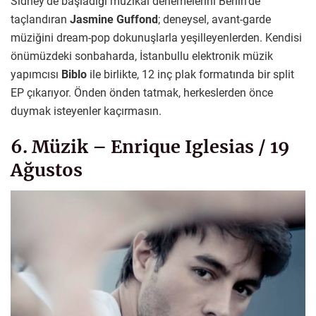
Sidney’de başladığı müzikal denemelerini Berlin’de
taçlandıran
Jasmine Guffond
; deneysel, avant-garde
müziğini dream-pop dokunuşlarla yeşilleyenlerden. Kendisi
önümüzdeki sonbaharda, İstanbullu elektronik müzik
yapımcısı
Biblo
ile birlikte, 12 inç plak formatında bir split
EP çıkarıyor. Önden önden tatmak, herkeslerden önce
duymak isteyenler kaçırmasın.
6. Müzik – Enrique Iglesias / 19
Ağustos