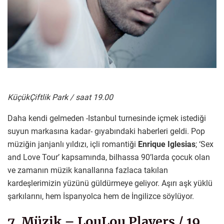
KüçükÇiftlik Park / saat 19.00
Daha kendi gelmeden -Istanbul turnesinde içmek istediği
suyun markasına kadar- gıyabındaki haberleri geldi. Pop
müziğin janjanlı yıldızı, içli romantiği
Enrique Iglesias
; ‘Sex
and Love Tour’ kapsamında, bilhassa 90’larda çocuk olan
ve zamanın müzik kanallarına fazlaca takılan
kardeşlerimizin yüzünü güldürmeye geliyor. Aşırı aşk yüklü
şarkılarını, hem İspanyolca hem de İngilizce söylüyor.
7. Müzik – LouLou Players / 19