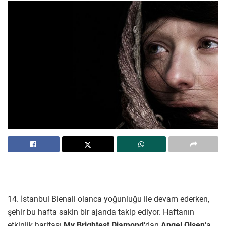
14. İstanbul Bienali olanca yoğunluğu ile devam ederken,
şehir bu hafta sakin bir ajanda takip ediyor. Haftanın
etkinlik haritası
My Brightest Diamond
‘dan
Angel Olsen
‘a,