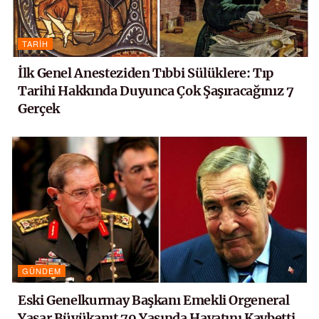
TARIH
İlk Genel Anesteziden Tıbbi Sülüklere: Tıp
Tarihi Hakkında Duyunca Çok Şaşıracağınız 7
Gerçek
GÜNDEM
Eski Genelkurmay Başkanı Emekli Orgeneral
Yaşar Büyükanıt 79 Yaşında Hayatını Kaybetti