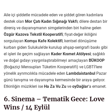
Aile içi şiddetle mücadele eden ve şiddet gören kadınlara
destek olan
Mor Çatı Kadın Sığınağı Vakfı
; dilere destan bir
direniş ve dayanışmanın simgelerinden biri haline gelen
Özgür Kazova Tekstil Kooperatifi
; fiyat-değer ikiliğini
sorgulayan
Komşu Kafe Kolektifi
; kentsel dönüşüme
kurban giden Sulukule’de kurulup ahşap-serigrafi baskı gibi
el işleri ile geçim sağlayan
Kader Kısmet Atölyesi
; sağlıklı
ve doğal gıdayı yaygınlaştırabilmeyi amaçlayan
BÜKOOP
(Boğaziçi Mensupları Tüketim Kooperatifi) ve LGBTİ’lere
yönelik ayrımcılıkla mücadele eden
Lambdaistanbul
Pazar
günü tanışma ve dayanışma kermesinde bir araya geliyor.
Etkinliğin müzikleri ise
Ha Za Vu Zu
ve
oyDağlar
‘a emanet.
6. Sinema – Tematik Gece: Love
Wins / 14 Eylül